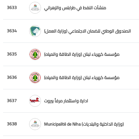
3633
منشآت النفط في طرابلس والزهراني
3634
الصندوق الوطني للضمان الاجتماعي (وزارة العمل)
3635
مؤسسة كهرباء لبنان (وزارة الطاقة والمياه)
3636
مؤسسة كهرباء لبنان (وزارة الطاقة والمياه)
3637
ادارة واستثمار مرفأ بيروت
3638
Municipalité de Niha (وزارة الداخلية والبلديات)