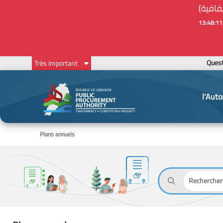
Ques
Très important
l'Auto
Plans annuels