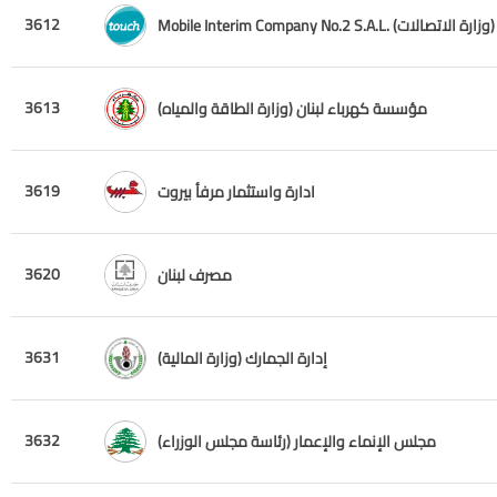
3612
Mobile Interim Company No.2 S.A.L. (وزارة الاتصالات)
3613
مؤسسة كهرباء لبنان (وزارة الطاقة والمياه)
3619
ادارة واستثمار مرفأ بيروت
3620
مصرف لبنان
3631
إدارة الجمارك (وزارة المالية)
3632
مجلس الإنماء والإعمار (رئاسة مجلس الوزراء)