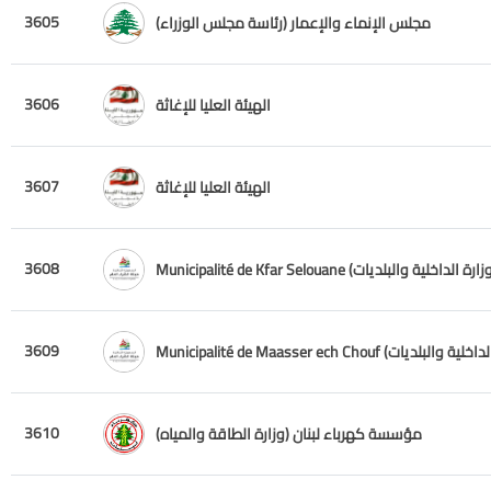
3605
مجلس الإنماء والإعمار (رئاسة مجلس الوزراء)
3606
الهيئة العليا للإغاثة
3607
الهيئة العليا للإغاثة
3608
3609
3610
مؤسسة كهرباء لبنان (وزارة الطاقة والمياه)