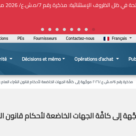
🚑❕❗❕🚨ت
tions
PEs
Fournisseurs
Contactez-nous
Français
rité
Décisions et mémo
Opérations d’achat
Pub
مذكرة رقم 6/ه.ش.ع./٢٠٢٦ موجَّهة إلى كافَّة الجهات الخاضعة لأحكام قانون الشراء العام بموضوع تنظيم عقد بين الجهة الشارية والملتزم المؤقت
 رقم 6/ه.ش.ع./٢٠٢٦ موجَّهة إلى كافَّة الجهات الخاضعة لأحك