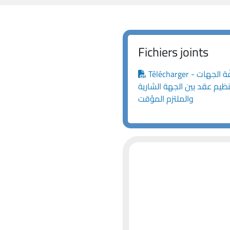
Fichiers joints
Télécharger - مذكرة رقم 6/ه.ش.ع./٢٠٢٦ موجَّهة إلى كافَّة الجهات
ظيم عقد بين الجهة الشارية
والملتزم المؤقت