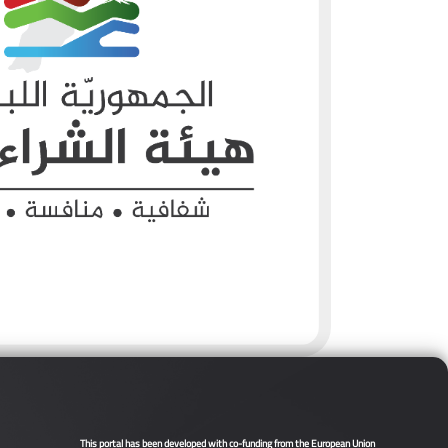
This portal has been developed with co-funding from the European Union