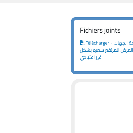
Fichiers joints
Télécharger - مذكرة رقم 4/ه.ش.ع./٢٠٢٦ موجَّهة إلى كافَّة الجهات
 العرض المرتفع سعره بشكل
غير اعتيادي