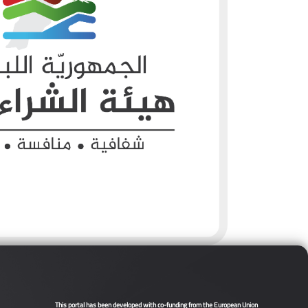
This portal has been developed with co-funding from the European Union