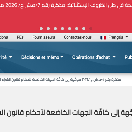
🚑❕❗❕🚨ت
tions
PEs
Fournisseurs
Contactez-nous
Français
rité
Décisions et mémo
Opérations d’achat
Pub
مذكرة رقم 4/ه.ش.ع./٢٠٢٦ موجَّهة إلى كافَّة الجهات الخاضعة لأحكام قانون الشراء العام بموضوع العرض المرتفع سعره بشكل غير اعتيادي
 رقم 4/ه.ش.ع./٢٠٢٦ موجَّهة إلى كافَّة الجهات الخاضعة لأحك