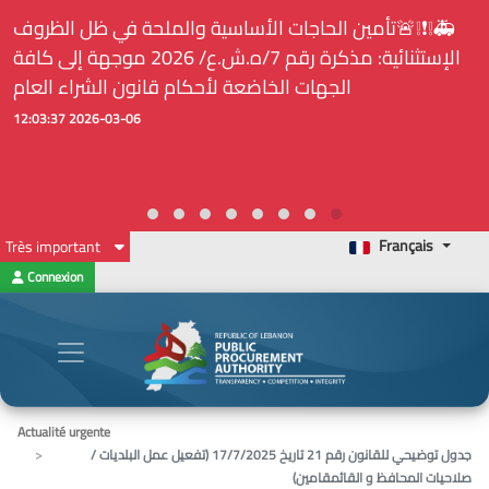
🚑❕❗❕🚨تأمين الحاجات الأساسية والملحة في ظل الظروف
الإستثنائية: مذكرة رقم 7/ه.ش.ع/ 2026 موجهة إلى كافة
الجهات الخاضعة لأحكام قانون الشراء العام
2026-03-06 12:03:37
Français
Très important
Connexion
Actualité urgente
جدول توضيحي للقانون رقم 21 تاريخ 17/7/2025 (تفعيل عمل البلديات /
صلاحيات المحافظ و القائمقامين)