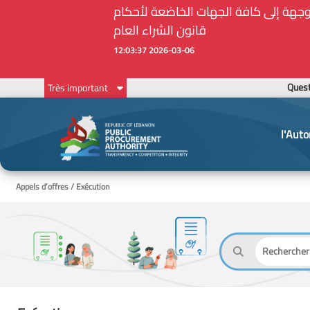
Ques
Très important
l'Auto
Appels d’offres / Exécution