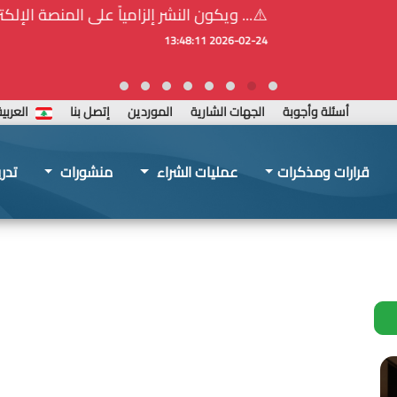
ة المركزيّة لدى هيئة الشراء العام... الخ. (المادة 109 : الشفافية)
أسئلة وأجوبة
الجهات الشارية
الموردين
إتصل بنا
العربي
قرارات ومذكرات
عمليات الشراء
منشورات
تدر