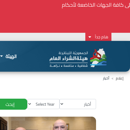
⚠️... ويكون النشر إلزامياً على المنصة الإلكترونيّ
2026-02-24 13:48:11
هام جداً
الهيئة
إعلام
أخبار
إبحث