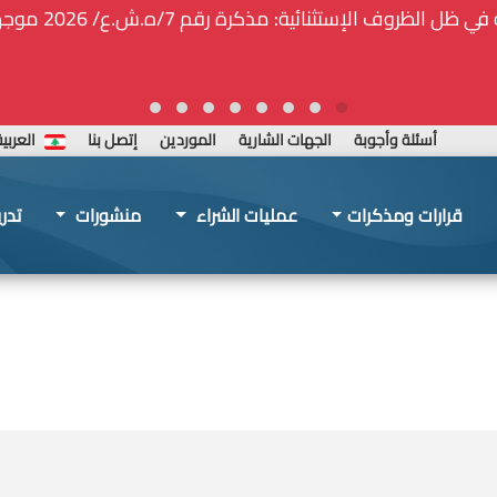
🚑❕❗❕🚨تأمين الحا
أسئلة وأجوبة
الجهات الشارية
الموردين
إتصل بنا
العربي
قرارات ومذكرات
عمليات الشراء
منشورات
تدر