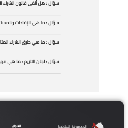
سؤال : هل أﻟﻐﻰ ﻗﺎﻧﻮن اﻟﺸﺮاء اﻟﻌﺎم رقم 244/2021 ﺳﻠﻔﺎت اﻟﻤﻮازﻧﺔ؟
سؤال : ما هي الإفادات والمستندات التي يجب أن تتضمنها دفاتر الشروط الخاصة من ضمن الشروط الإدارية ؟
سؤال : ما هي طرق الشراء المتاحة في قانون الشراء العام ؟
سؤال : لجان التلزيم : ما هي مهامها ؟
العنوان