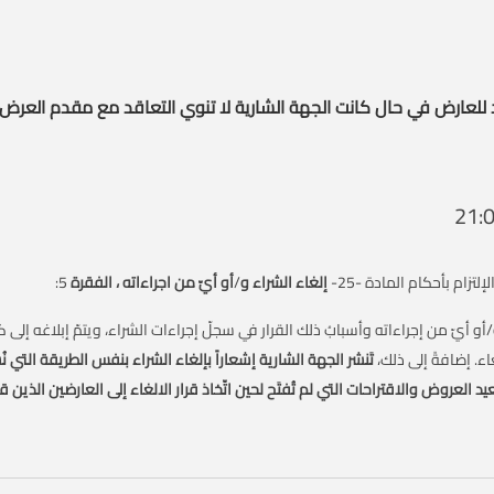
للعارض في حال كانت الجهة الشارية لا تنوي التعاقد مع مقدم العرض 
زام بأحكام المادة -25-
إلغاء الشراء و
/
أو أيّ من اجراءاته ، الفقرة
5:
اء و/أو أيّ من إجراءاته وأسبابُ ذلك القرار في سجلّ إجراءات الشراء، ويتمّ إبلاغه إ
اء. إضافةً إلى ذلك،
تَنشر الجهة الشارية إشعاراً بإلغاء الشراء بنفس الطريقة التي ن
عيد العروض والاقتراحات التي لم تُفتَح لحين اتّخاذ قرار الالغاء إلى العارضين الذين 