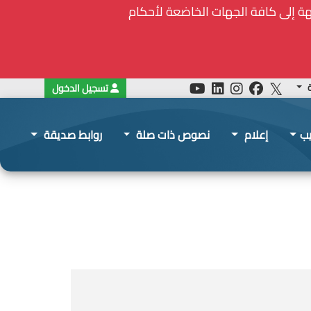
جات الأساسية والملحة في ظل الظروف الإستثنائية: مذكرة رقم 7/ه.ش.ع/ 2026 موجهة إلى كافة الجهات الخاضعة لأحكام
ة
تسجيل الدخول
يب
إعلام
نصوص ذات صلة
روابط صديقة