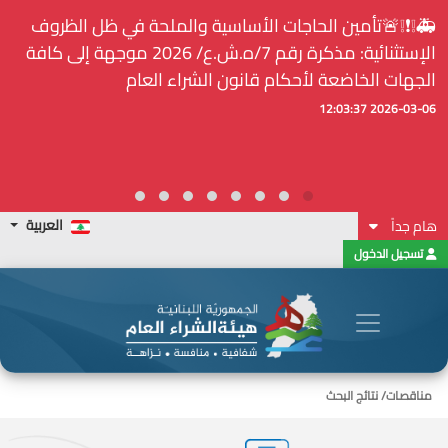
🚑❕❗❕🚨تأمين الحاجات الأساسية والملحة في ظل الظروف
الإستثنائية: مذكرة رقم 7/ه.ش.ع/ 2026 موجهة إلى كافة
الجهات الخاضعة لأحكام قانون الشراء العام
2026-03-06 12:03:37
العربية
هام جداً
تسجيل الدخول
مناقصات
/ نتائج البحث