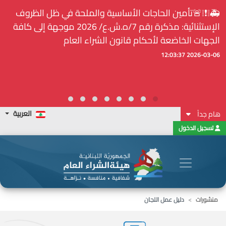
🚑❕❗❕🚨تأمين الحاجات الأساسية والملحة في ظل الظروف
الإستثنائية: مذكرة رقم 7/ه.ش.ع/ 2026 موجهة إلى كافة
الجهات الخاضعة لأحكام قانون الشراء العام
2026-03-06 12:03:37
العربية
هام جداً
تسجيل الدخول
منشورات
دليل عمل اللجان