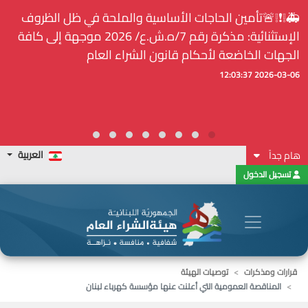
🚑❕❗❕🚨تأمين الحاجات الأساسية والملحة في ظل الظروف
الإستثنائية: مذكرة رقم 7/ه.ش.ع/ 2026 موجهة إلى كافة
الجهات الخاضعة لأحكام قانون الشراء العام
2026-03-06 12:03:37
العربية
هام جداً
تسجيل الدخول
قرارات ومذكرات
توصيات الهيئة
المناقصة العمومية التي أعلنت عنها مؤسسة كهرباء لبنان