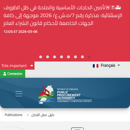
🚑❕❗❕🚨تأمين الحاجات الأساسية والملحة في ظل الظروف
الإستثنائية: مذكرة رقم 7/ه.ش.ع/ 2026 موجهة إلى كافة
الجهات الخاضعة لأحكام قانون الشراء العام
2026-03-06 12:03:37
Français
Très important
Connexion
دليل عمل اللجان
Publications