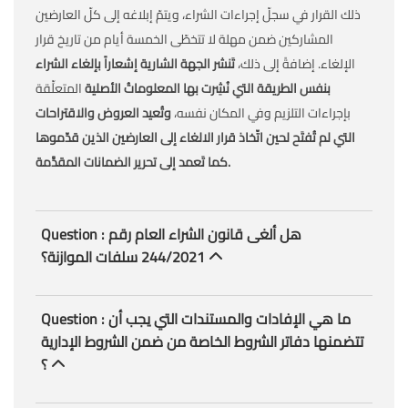
ذلك القرار في سجلّ إجراءات الشراء، ويتمّ إبلاغه إلى كلّ العارضين
المشاركين ضمن مهلة لا تتخطّى الخمسة أيام من تاريخ قرار
الإلغاء. إضافةً إلى ذلك،
تَنشر الجهة الشارية إشعاراً بإلغاء الشراء
بنفس الطريقة التي نُشِرت بها المعلوماتُ الأصلية
المتعلِّقة
بإجراءات التلزيم وفي المكان نفسه،
وتُعيد العروض والاقتراحات
التي لم تُفتَح لحين اتّخاذ قرار الالغاء إلى العارضين الذين قدّموها
كما تَعمد إلى تحرير الضمانات المقدَّمة.
Question : هل أﻟﻐﻰ ﻗﺎﻧﻮن اﻟﺸﺮاء اﻟﻌﺎم رقم
244/2021 ﺳﻠﻔﺎت اﻟﻤﻮازﻧﺔ؟
Question : ما هي الإفادات والمستندات التي يجب أن
تتضمنها دفاتر الشروط الخاصة من ضمن الشروط الإدارية
؟