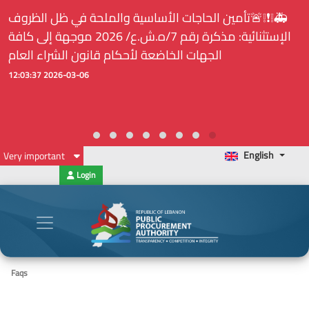
🚑❕❗❕🚨تأمين الحاجات الأساسية والملحة في ظل الظروف
الإستثنائية: مذكرة رقم 7/ه.ش.ع/ 2026 موجهة إلى كافة
الجهات الخاضعة لأحكام قانون الشراء العام
2026-03-06 12:03:37
English
Very important
Login
Faqs