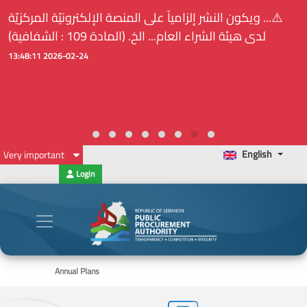
⚠️... ويكون النشر إلزامياً على المنصة الإلكترونيّة المركزيّة
لدى هيئة الشراء العام... الخ. (المادة 109 : الشفافية)
2026-02-24 13:48:11
English
Very important
Login
Annual Plans