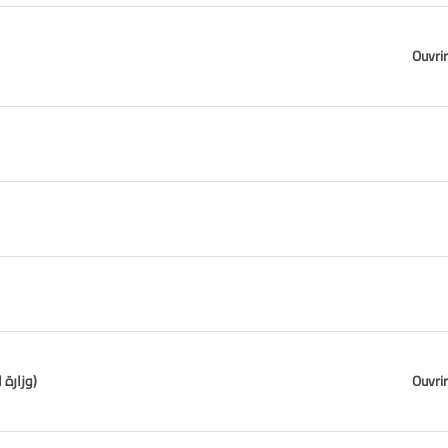
Ouvrir
Municipalité de Antelias - Naqqach (وزارة الداخلية والبلديات)
Ouvrir