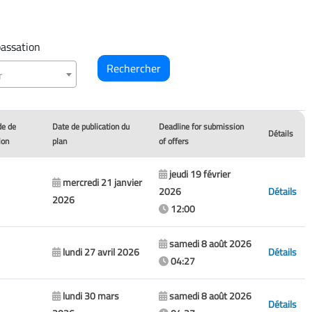
assation
r
e de
Date de publication du
Deadline for submission
Détails
ion
plan
of offers
jeudi 19 février
mercredi 21 janvier
2026
Détails
2026
12:00
samedi 8 août 2026
lundi 27 avril 2026
Détails
04:27
lundi 30 mars
samedi 8 août 2026
Détails