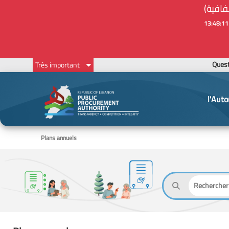
Ques
Très important
l'Auto
Plans annuels