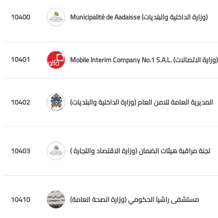
Municipalité de Aadaisse (وزارة الداخلية والبلديات)
10400
10401
Mobile Interim Company No.1 S.A.L. (وزارة الاتصالات)
المديرية العامة للامن العام (وزارة الداخلية والبلديات)
10402
لجنة مراقبة هيئات الضمان (وزارة الاقتصاد والتجارة )
10403
مستشفى راشيا الحكومي (وزارة الصحة العامة)
10410