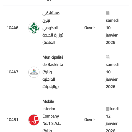
مستشفى
samedi
تبنين
f
10
Ouvrir
الحكومي
10446
2
janvier
(وزارة الصحة
2026
العامة)
Municipalité
de Baskinta
samedi
1
10
(وزارة
10447
2
janvier
الداخلية
2026
والبلديات)
Mobile
Interim
lundi
Company
12
f
10451
Ouvrir
No.1 S.A.L.
janvier
2
2026
(وزارة