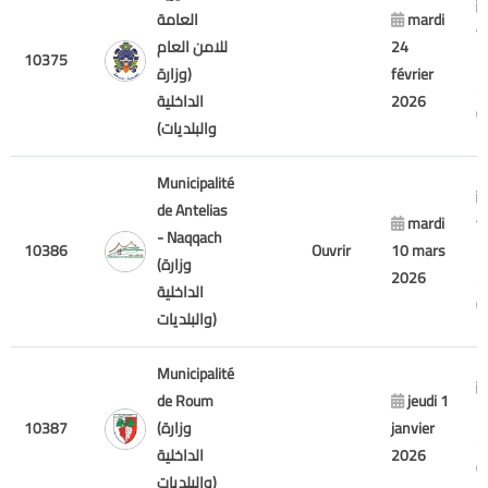
mardi
العامة
v
24
للامن العام
10375
7
février
(وزارة
2
2026
الداخلية
والبلديات)
Municipalité
de Antelias
mardi
v
- Naqqach
10386
Ouvrir
10 mars
17
(وزارة
2026
2
الداخلية
والبلديات)
Municipalité
de Roum
jeudi 1
2
janvier
(وزارة
10387
2
2026
الداخلية
والبلديات)