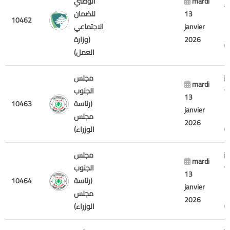
mardi
الوطني
v
13
للضمان
10462
7
janvier
الاجتماعي
2
2026
(وزارة
العمل)
مجلس
mardi
v
الجنوب
13
7
(رئاسة
10463
janvier
2
مجلس
2026
الوزراء)
مجلس
mardi
v
الجنوب
13
7
(رئاسة
10464
janvier
2
مجلس
2026
الوزراء)