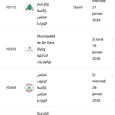
mercredi
2
والإعمار
10172
Ouvrir
21
2
(رئاسة
janvier
مجلس
2026
الوزراء)
Municipalité
lundi
de Ain Dara
19
f
(وزارة
10333
janvier
2
الداخلية
2026
والبلديات)
مجلس
v
mercredi
الجنوب
7
28
(رئاسة
10349
2
janvier
مجلس
2026
الوزراء)
المديرية