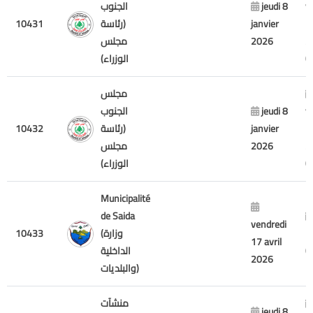
v
jeudi 8
الجنوب
7
janvier
(رئاسة
10431
2
2026
مجلس
الوزراء)
مجلس
v
jeudi 8
الجنوب
7
janvier
(رئاسة
10432
2
2026
مجلس
الوزراء)
Municipalité
de Saida
vendredi
m
(وزارة
10433
17 avril
الداخلية
2026
والبلديات)
منشآت
jeudi 8