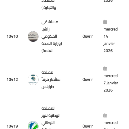
2026
الاقتصاد
والتجارة )
مستشفى
mercredi
راشيا
7
14
Ouvrir
الحكومي
10410
2
janvier
(وزارة الصحة
2026
العامة)
m
مصلحة
mercredi
4
Ouvrir
استثمار مرفأ
10412
7 janvier
2
طرابلس
2026
المصلحة
الوطنية لنهر
m
mercredi
الليطاني
10419
Ouvrir
1