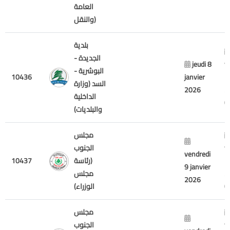
العامة
والنقل)
بلدية
الجديدة -
jeudi 8
v
البوشرية -
10436
janvier
7
السد (وزارة
2026
2
الداخلية
والبلديات)
مجلس
v
الجنوب
vendredi
7
(رئاسة
10437
9 janvier
2
مجلس
2026
الوزراء)
مجلس
v
الجنوب