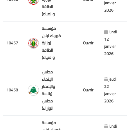
janvier
2
الطاقة
2026
والمياه)
مؤسسة
lundi
كهرباء لبنان
12
1
Ouvrir
(وزارة
10457
janvier
2
الطاقة
2026
والمياه)
مجلس
jeudi
الإنماء
m
22
والإعمار
10458
Ouvrir
2
janvier
(رئاسة
2
2026
مجلس
الوزراء)
مؤسسة
lundi