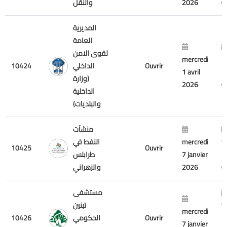
2026
والنقل
المديرية
العامة
لقوى الامن
mercredi
20
Ouvrir
الداخلي
10424
1 avril
2
(وزارة
2026
الداخلية
والبلديات)
منشآت
f
mercredi
النفط في
10425
Ouvrir
2
7 janvier
طرابلس
2026
والزهراني
مستشفى
v
تبنين
mercredi
3
Ouvrir
الحكومي
10426
7 janvier