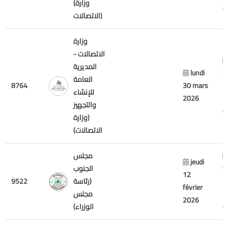
(وزارة
الاتصالات)
وزارة
الاتصالات -
المديرية
lundi
v
العامة
8764
30 mars
7
للإنشاء
2026
2
والتجهيز
(وزارة
الاتصالات)
مجلس
jeudi
v
الجنوب
12
7
(رئاسة
9522
février
2
مجلس
2026
الوزراء)