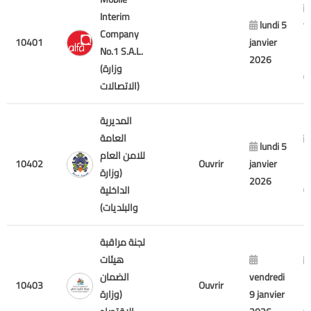
Interim
lundi 5
v
Company
10401
janvier
7
No.1 S.A.L.
2026
2
(وزارة
الاتصالات)
المديرية
العامة
lundi 5
2
للامن العام
10402
Ouvrir
janvier
2
(وزارة
2026
الداخلية
والبلديات)
لجنة مراقبة
هيئات
2
vendredi
الضمان
10403
Ouvrir
2
9 janvier
(وزارة