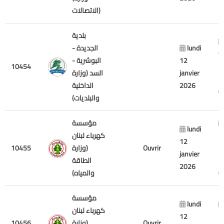
الاتصالات)
بلدية
lundi
الجديدة -
v
12
البوشرية -
10454
7
janvier
السد (وزارة
2
2026
الداخلية
والبلديات)
مؤسسة
lundi
m
كهرباء لبنان
12
1
Ouvrir
(وزارة
10455
janvier
2
الطاقة
2026
والمياه)
مؤسسة
lundi
كهرباء لبنان
12
1
Ouvrir
(وزارة
10456