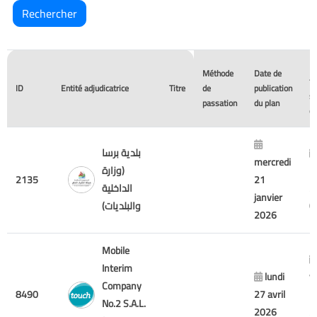
De
Méthode
Date de
fo
ID
Entité adjudicatrice
Titre
de
publication
s
passation
du plan
of
بلدية برسا
mercredi
1
(وزارة
2135
21
2
الداخلية
janvier
والبلديات)
2026
Mobile
Interim
lundi
v
Company
8490
27 avril
7
No.2 S.A.L.
2026
2