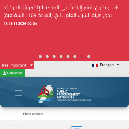
⚠️... ويكون النشر إلزامياً على المنصة الإلكترونيّة المركزيّة
لدى هيئة الشراء العام... الخ. (المادة 109 : الشفافية)
2026-02-24 13:48:11
Français
Très important
Connexion
Plans annuels