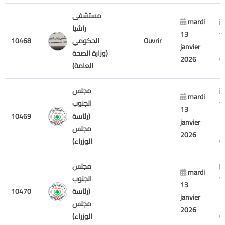
مستشفى
mardi
راشيا
13
f
Ouvrir
الحكومي
10468
janvier
2
(وزارة الصحة
2026
العامة)
مجلس
mardi
v
الجنوب
13
7
(رئاسة
10469
janvier
2
مجلس
2026
الوزراء)
مجلس
mardi
v
الجنوب
13
7
(رئاسة
10470
janvier
2
مجلس
2026
الوزراء)