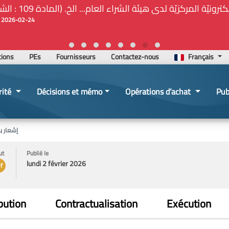
ة المركزيّة لدى هيئة الشراء العام... الخ. (المادة 109 : الشفافية)
2026-02-24 13:48:11
tions
PEs
Fournisseurs
Contactez-nous
Français
rité
Décisions et mémo
Opérations d’achat
Pub
إشعار ب
ut
Publié le
lundi 2 février 2026
if
bution
Contractualisation
Exécution