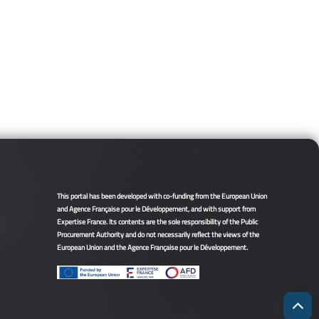
This portal has been developed with co-funding from the European Union
and Agence Française pour le Développement, and with support from
Expertise France. Its contents are the sole responsibility of the Public
Procurement Authority and do not necessarily reflect the views of the
European Union and the Agence Française pour le Développement.