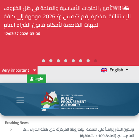
🚑❕❗❕🚨تأمين الحاجات الأساسية والملحة في ظل الظروف
الإستثنائية: مذكرة رقم 7/ه.ش.ع/ 2026 موجهة إلى كافة
الجهات الخاضعة لأحكام قانون الشراء العام
2026-03-06 12:03:37
English
Very important
Login
Breaking News
⚠️... ويكون النشر إلزامياً على المنصة الإلكترونيّة المركزيّة لدى هيئة الشراء
العام... الخ. (المادة 109 : الشفافية)