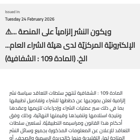
Issued in:
Tuesday 24 February 2026
⚠️... ويكون النشر إلزامياً على المنصة
الإلكترونيّة المركزيّة لدى هيئة الشراء العام...
الخ. (المادة 109 : الشفافية)
المادة 109 : الشفافية تَنتهج سلطات التعاقد سياسة نشر
إلزامية تعلن بموجبها عن خططها للشراء وتفاصيل تطبيقها
بما في ذلك سير عمليات الشراء وإجراءات تلزيمها وعقدها
ونتيجة استلامها وتنفيذها وقيمتها النهائية، وذلك وفق
أحكام هذا القانون ومراسيمه التطبيقيّة. تَستعين سلطات
التعاقد للإعلان عن المعلومات المذكورة بجميع وسائل النشر
المتاحة لها، التقليدية منها كالجريدة الرسمية والصحف، أو