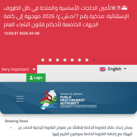
🚑❕❗❕🚨تأمين الحاجات الأساسية والملحة في ظل الظروف
الإستثنائية: مذكرة رقم 7/ه.ش.ع/ 2026 موجهة إلى كافة
الجهات الخاضعة لأحكام قانون الشراء العام
2026-03-06 12:03:37
English
Very important
Login
Breaking News
يمكن إعداد دفاتر الشروط الخاصة إنطلاقًا من نموذج الشروط الإدارية الصادر عن
الهيئة مع إضافة الشروط الخاصة بموضوع التلزيم إليها