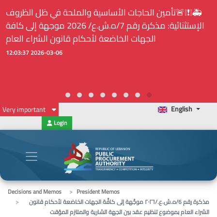
🚑❕❗❕🚨تأمين الحاجات الأساسية والملحة في ظل الظروف
الإستثنائية: مذكرة رقم 7/ه.ش.ع/ 2026 موجهة إلى كافة
الجهات الخاضعة لأحكام قانون الشراء العام
2026-03-06 12:03:37
English
Very important
Login
Decisions and Memos
President Memos
مذكرة رقم 6/ه.ش.ع./٢٠٢٦ موجَّهة إلى كافَّة الجهات الخاضعة لأحكام قانون
الشراء العام بموضوع تنظيم عقد بين الجهة الشارية والملتزم المؤقت