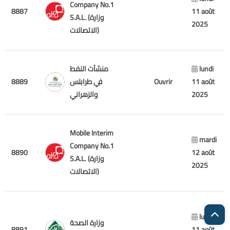
Company No.1
8887
11 août
S.A.L. (وزارة
2025
الاتصالات)
منشآت النفط
lundi
8889
في طرابلس
Ouvrir
11 août
والزهراني
2025
Mobile Interim
mardi
Company No.1
8890
12 août
S.A.L. (وزارة
2025
الاتصالات)
lundi
وزارة الصحة
8891
11 août