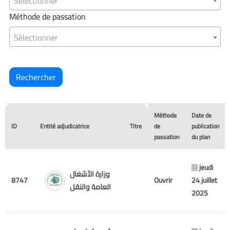
Sélectionner
Méthode de passation
Sélectionner
Méthode
Date de
ID
Entité adjudicatrice
Titre
de
publication
passation
du plan
jeudi
وزارة الأشغال
8747
Ouvrir
24 juillet
العامة والنقل
2025