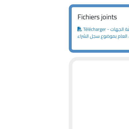
Fichiers joints
Télécharger - مذكرة رقم 5/ه.ش.ع./٢٠٢٦ موجَّهة إلى كافَّة الجهات
 العام بموضوع سجل الشراء