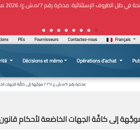
🚑❕❗❕🚨ت
tions
PEs
Fournisseurs
Contactez-nous
Français
rité
Décisions et mémo
Opérations d’achat
Pub
مذكرة رقم 5/ه.ش.ع./٢٠٢٦ موجَّهة إلى كافَّة الجهات الخاضعة لأحكام قانون الشراء العام بموضوع سجل الشراء