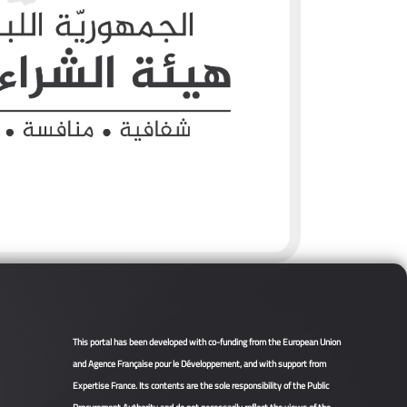
This portal has been developed with co-funding from the European Union
and Agence Française pour le Développement, and with support from
Expertise France. Its contents are the sole responsibility of the Public