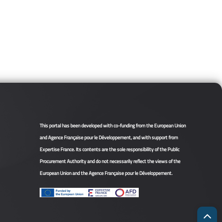
This portal has been developed with co-funding from the European Union
and Agence Française pour le Développement, and with support from
Expertise France. Its contents are the sole responsibility of the Public
Procurement Authority and do not necessarily reflect the views of the
European Union and the Agence Française pour le Développement.