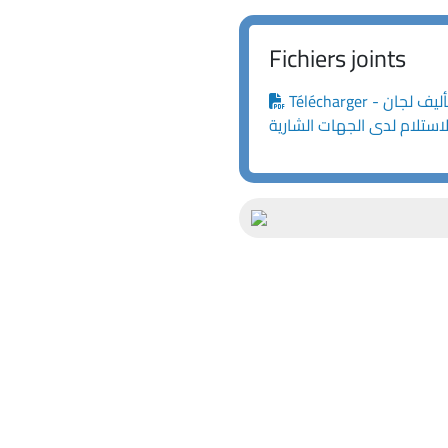
Fichiers joints
Télécharger - قرار رقم 9/هـ.ش.ع/2023: تحديد أُسس تأليف لجان
الاستلام لدى الجهات الشارية