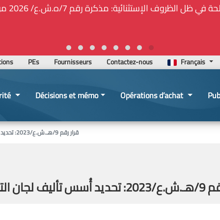
🚑❕❗❕🚨ت
tions
PEs
Fournisseurs
Contactez-nous
Français
rité
Décisions et mémo
Opérations d’achat
Pub
قرار رقم 9/هـ.ش.ع/2023: تحديد أُسس تأليف لجان التلزيم والاستلام لدى الجهات الشارية
م والاستلام لدى الجهات الشارية