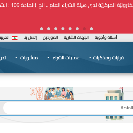
ة المركزيّة لدى هيئة الشراء العام... الخ. (المادة 109 : الشفافية)
أسئلة وأجوبة
الجهات الشارية
الموردين
إتصل بنا
العربي
قرارات ومذكرات
عمليات الشراء
منشورات
تدر