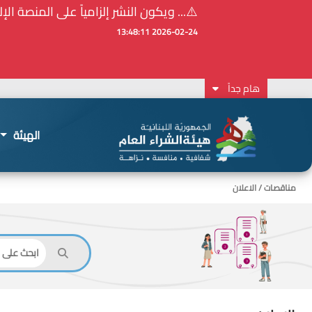
⚠️... ويكون النشر إلزامياً على المنصة الإلكترونيّ
2026-02-24 13:48:11
هام جداً
الهيئة
مناقصات / الاعلان