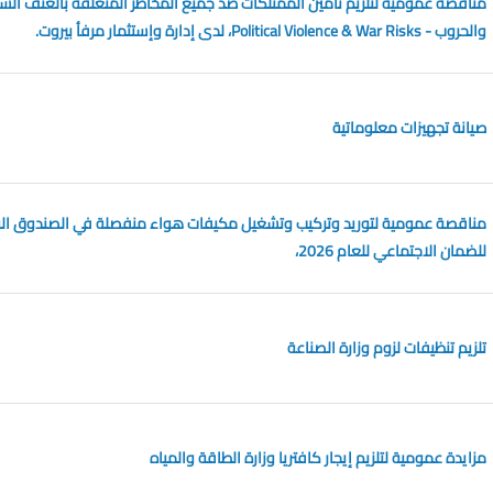
مناقصة عمومية لتلزيم تأمين الممتلكات ضد جميع المخاطر المتعلقة بالعنف ال
والحروب - Political Violence & War Risks، لدى إدارة وإستثمار مرفأ بيروت.
صيانة تجهيزات معلوماتية
مناقصة عمومية لتوريد وتركيب وتشغيل مكيفات هواء منفصلة في الصندوق ال
للضمان الاجتماعي للعام 2026،
تلزيم تنظيفات لزوم وزارة الصناعة
مزايدة عمومية لتلزيم إيجار كافتريا وزارة الطاقة والمياه