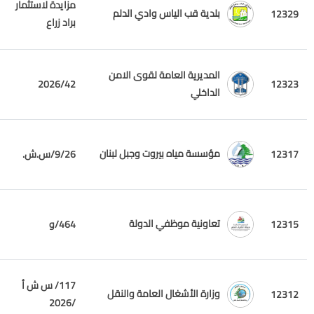
مزايدة لاستثمار
بلدية قب الياس وادي الدلم
12329
براد زراع
المديرية العامة لقوى الامن
2026/42
12323
الداخلي
مؤسسة مياه بيروت وجبل لبنان
12317
9/26/س.ش.
تعاونية موظفي الدولة
12315
464/و
117/ س ش أ
وزارة الأشغال العامة والنقل
12312
/2026