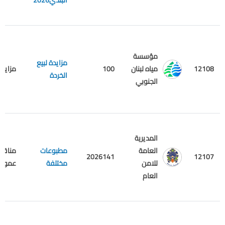
البلدي2026
مؤسسة
مزايدة لبيع
12108
مياه لبنان
100
مزايدة
الخردة
الجنوبي
المديرية
العامة
مطبوعات
مناقص
2026141
12107
للامن
مختلفة
عمومي
العام