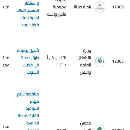
واستثمار
بلدية حمانا
12009
عمومية
مزايدة
المسبح العائد
لتأجير واست
لبلدية حمانا -
قضاء بعبدا
وزارة
تأهيل وصيانة
الأشغال
٦١ / س ش أ
طرق عدد 9
مناقص
12005
العامة
/ ٢٠٢٦
في قضاء
عمومي
والنقل
الشوف
مناقصة تلزيم
مهام
المراقبة
الفنية لمرحلة
مجلس
الدراسة
مناقص