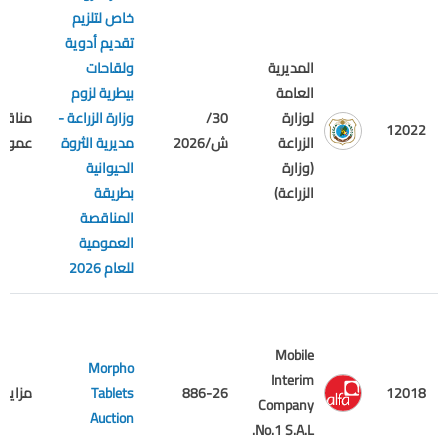
خاص لتلزيم
تقديم أدوية
المديرية
ولقاحات
العامة
بيطرية لزوم
لوزارة
30/
وزارة الزراعة -
مناقص
12022
الزراعة
ش/2026
مديرية الثروة
عمومي
(وزارة
الحيوانية
الزراعة)
بطريقة
المناقصة
العمومية
للعام 2026
Mobile
Morpho
Interim
12018
886-26
Tablets
مزايدة
Company
Auction
No.1 S.A.L.