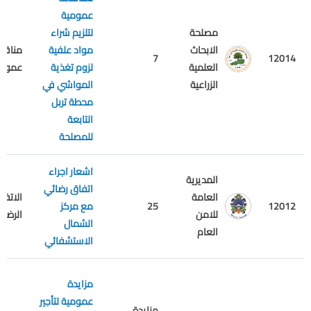
عمومية
مصلحة
لتلزيم شراء
الابحاث
مواد علفية
مناقص
7
12014
العلمية
لزوم تغذية
عمومي
الزراعية
المواشي في
محطة تربل
التابعة
للمصلحة
اشعار اجراء
المديرية
اتفاق رضائي
العامة
الاتفاق
12012
25
مع مركز
للامن
الرضائي
الشمال
العام
الاستشفائي
مزايدة
عمومية لتأجير
مزايدة