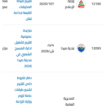
وزارة
لتلزيم صيانة
مناقص
2025/107
12100
الإعلام
المكيفات
عمومي
التابعة لاذاعة
لبنان
مزايدة
عمومية
لتلزيم تشغيل
4/ه/
بلدية صيدا
12093
ادارة المسبح
مزايدة
ش/2026
الشعبي في
مدينة صيدا
2026
دفتر شروط
خاص لتلزيم
تشجير طرقات
عامة لزوم
المديرية
وزارة الزراعة
العامة