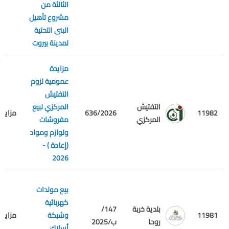
الثالثة من
مشروع تأهيل
البنى التحتية
لمدينة بيروت
مزايدة
عمومية لزوم
التفتيش
التفتيش
المركزي لبيع
11982
636/2026
مزايدة
المركزي
مفروشات
ولوازم ومواد
(إعادة ) -
2026
بيع مولدات
كهربائية
بلدية خربة
147/
11981
وشبكة
مزايدة
روحا
ب/2025
أسلاك