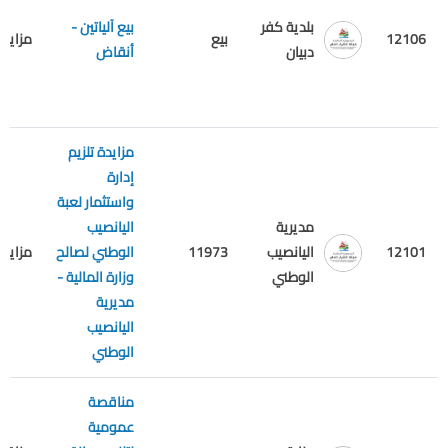
بلدية كفر
بيع آلياتين -
12106
بيع
مزايدة
دبيان
أنقاض
مزايدة تلزيم
إدارة
واستثمار لعبة
مديرية
اليانصيب
12101
اليانصيب
11973
الوطني لصالح
مزايدة
الوطني
وزارة المالية -
مديرية
اليانصيب
الوطني
مناقصة
عمومية