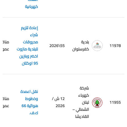
كهرباىية
إعادة تلزيم
شراء
بلدية
محروقات
مناقص
55\2026
11978
كفرسلوان
للبلدية مازوت
عمومي
اخضر وبنزين
95 اوكتان
شركة
نقل اعمدة
كهرباء
12 ش /
وخطوط
مناقص
11955
لبنان
2026
هوائية 66
عمومي
الشمالي –
ك.ف.
القاديشا