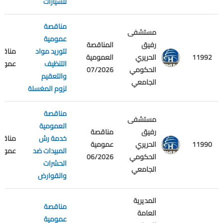
للسيارات
مناقصة
مستشفى
عمومية
رفيق
المناقصة
لتوريد مواد
مناقص
11992
الحريري
العمومية
التنظيف
عمومي
الحكومي
07/2026
والتعقيم
الجامعي
لزوم المغسلة
مناقصة
مستشفى
العمومية
رفيق
مناقصة
خدمة رش
مناقص
11990
الحريري
عمومية
المبيدات ضد
عمومي
الحكومي
06/2026
الحشرات
الجامعي
والقوارض
المديرية
مناقصة
العامة
عمومية