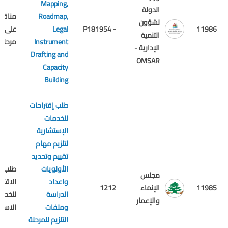
Mapping,
الدولة
Roadmap,
مناقص
لشؤون
11986
- P181954
Legal
على
التنمية
Instrument
مرحلتين
الإدارية -
Drafting and
OMSAR
Capacity
Building
طلب إقتراحات
للخدمات
الإستشارية
لتلزيم مهام
تقييم وتحديد
الأولويات
طلب
مجلس
واعداد
الاقترا
11985
الإنماء
1212
الدراسة
للخدما
والإعمار
وملفات
الاستش
التلزيم للمرحلة