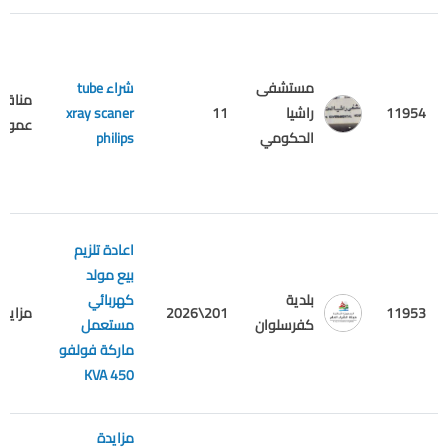
مستشفى
شراء tube
مناقص
11954
راشيا
11
xray scaner
عمومي
الحكومي
philips
اعادة تلزيم
بيع مولد
بلدية
كهربائي
11953
201\2026
مزايدة
كفرسلوان
مستعمل
ماركة فولفو
450 KVA
مزايدة