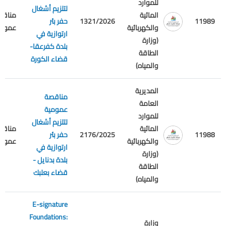
للموارد
لتلزيم أشغال
المائية
مناقص
11989
1321/2026
حفر بئر
والكهربائية
عمومي
ارتوازية في
(وزارة
بلدة كفرعقا-
الطاقة
قضاء الكورة
والمياه)
المديرية
مناقصة
العامة
عمومية
للموارد
لتلزيم أشغال
المائية
مناقص
11988
2176/2025
حفر بئر
والكهربائية
عمومي
ارتوازية في
(وزارة
بلدة بدنايل -
الطاقة
قضاء بعلبك
والمياه)
E-signature
Foundations:
وزارة