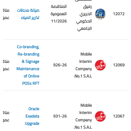
رفيق
المناقصة
صيانة محطات
مناقص
12072
الحريري
العمومية
تكرير المياه
عمومي
الحكومي
11/2026
الجامعي
Co-branding,
Re-branding
Mobile
Interim
& Signage
مناقص
926-26
12069
Company
Maintenance
عمومي
of Online
No.1 S.A.L.
POSs RFT
Mobile
Oracle
Interim
مناقص
Exadata
931-26
12067
Company
عمومي
Upgrade
No.1 S.A.L.