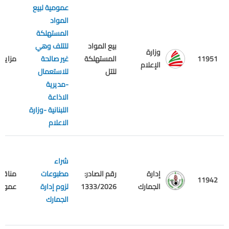
عمومية لبيع
المواد
المستهلكة
بيع المواد
للتلف وهي
وزارة
11951
المستهلكة
غير صالحة
مزايدة
الإعلام
للتل
للاستعمال
-مديرية
الاذاعة
اللبنانية -وزارة
الاعلام
شراء
إدارة
رقم الصادر:
مطبوعات
مناقص
11942
الجمارك
1333/2026
لزوم إدارة
عمومي
الجمارك