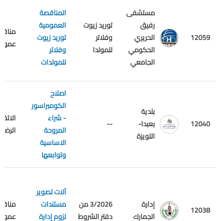
مستشفى
المناقصة
رفيق
توريد زيوت
العمومية
مناقص
12059
الحريري
وفلاتر
توريد زيوت
عمومي
الحكومي
للمولدا
وفلاتر
الجامعي
للمولدات
اصلاح
الكومبراسور
بلدية
- شراء
الاتفاق
12040
بعبدا-
--
المروحة
الرضائي
اللويزة
الاساسية
وتوابعها
آلات تصوير
إدارة
3/2026 من
مستندات
مناقص
12038
الجمارك
دفتر الشروط
لزوم إدارة
عمومي