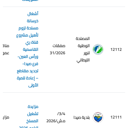
أشغال
خرسانة
مسلحة لزوم
تأهيل مشروع
المصلحة
قناة ري
الوطنية
صفقات
مناقص
12112
القاسمية
لنهر
31/2026
عمومي
ورأس العين-
الليطاني
فرع صيدا-
تجديد مقاطع
– إعادة للمرة
الأولى
مزايدة
3/4/
تشغيل
12111
مزايدة
بلدية صيدا
ه.ش/2026
المسلخ