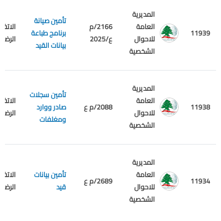
المديرية
تأمين صيانة
العامة
2166/م
الاتفاق
11939
برنامج طباعة
للاحوال
ع/2025
الرضائي
بيانات القيد
الشخصية
المديرية
تأمين سجلات
العامة
الاتفاق
11938
2088/م ع
صادر ووارد
للاحوال
الرضائي
ومغلفات
الشخصية
المديرية
العامة
تأمين بيانات
الاتفاق
11934
2689/م ع
للاحوال
قيد
الرضائي
الشخصية