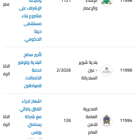
11998
الإنماء
1121
ومرحلة
عمومي
والإعمار
الإشراف على
مشروع بناء
مستشفى
حربتا
الحكومي.
تأجير سطح
بلدية شوير
البلدية وتوفير
الاتفاق
11996
- عين
2/2026
خدمة
الرضائي
السنديانة
الاتصالات
للمواطنين
اشعار اجراء
المديرية
اتفاق رضائي
العامة
مع شركة
الاتفاق
126
11994
للامن
رسامني
الرضائي
العام
يونس