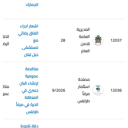
الجمارك
اشعار اجراء
المديرية
اتفاق رضائي
العامة
الاتفاق
12037
28
مع
للامن
الرضائي
مستشفى
العام
جبل لبنان
مناقصة
عمومية
مصلحة
لإنشاء قبان
استثمار
مناقص
12036
9/2026
جسري في
مرفأ
عمومي
المنطقة
طرابلس
الحرة في مرفأ
طرابلس
دفتر شروط