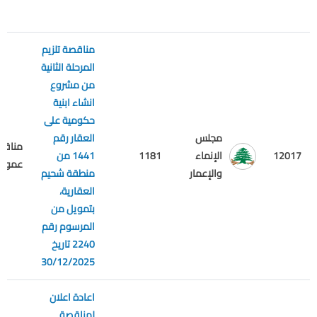
مناقصة تلزيم
المرحلة الثانية
من مشروع
انشاء ابنية
حكومية على
مجلس
العقار رقم
مناقص
12017
الإنماء
1181
1441 من
عمومي
والإعمار
منطقة شحيم
العقارية،
بتمويل من
المرسوم رقم
2240 تاريخ
30/12/2025
اعادة اعلان
لمناقصة