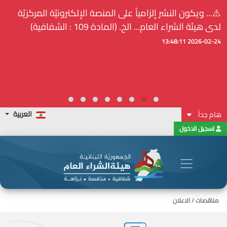
⚠️... ويكون النشر إلزامياً على المنصة الإلكترونيّة المركزيّة
لدى هيئة الشراء العام... الخ. (المادة 109 : الشفافية)
2026-02-24 13:48:11
العربية
هام جداً
تسجيل الدخول
مناقصات / الاعلان