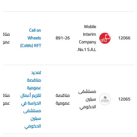
Mobile
Cell on
Interim
مناقص
Wheels
891-26
12066
Company
عمومي
(CoWs) RFT
No.1 S.A.L.
تمديد
مناقصة
عمومية
مستشفى
مناقصة
لتلزيم أعمال
مناقص
12065
سبلين
عمومية
الحراسة في
عمومي
الحكومي
مستشفى
سبلين
الحكومي