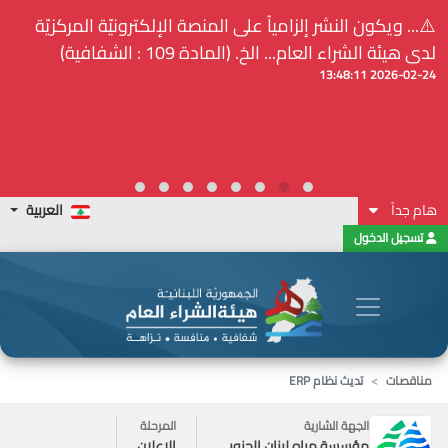
⚠️... ويكون النشر إلزامياً على المنصة الإلكترونيّة المركزيّة
لدى هيئة الشراء العام... الخ. (المادة 109 : الشفافية)
2026-02-24 13:48:11
هام جداً
العربية
تسجيل الدخول
مناقصات
تديث نظام ERP
الجهة الشارية
المرحلة
مؤسسة مياه لبنان الجنوبي
الاعلان