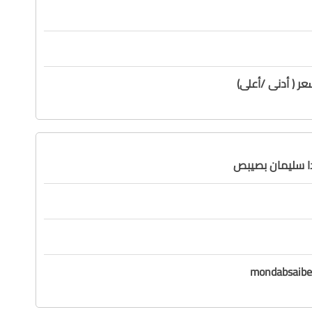
ر ( أدنى /أعلى)
دا سليمان بصيبص
mondabsaib