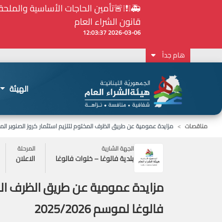
⚠️... ويكون النشر إلزامياً على المنصة الإلكترونيّ
2026-02-24 13:48:11
هام جداً
الهيئة
مناقصات
مزايدة عمومية عن طريق الظرف المختوم لتلزيم استثمار كروز الصنوبر المثمر 
الجهة الشارية
المرحلة
بلدية فالوغا – خلوات فالوغا
الاعلان
مزايدة عمومية عن طريق الظرف المخ
فالوغا لموسم 2025/2026