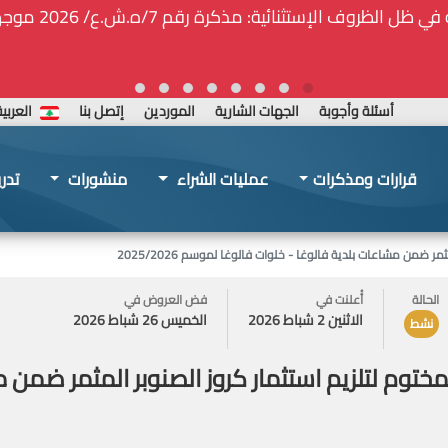
ة المركزيّة لدى هيئة الشراء العام... الخ. (المادة 109 : الشفافية)
أسئلة وأجوبة
الجهات الشارية
الموردين
إتصل بنا
العربي
قرارات ومذكرات
عمليات الشراء
منشورات
تدر
ضمن مشاعات بلدية فالوغا - خلوات فالوغا لموسم 2025/2026
الحالة
أُعلنت في
فض العروض في
الاثنين 2 شباط 2026
الخميس 26 شباط 2026
نشط
توم لتلزيم استثمار كروز الصنوبر المثمر ضمن م