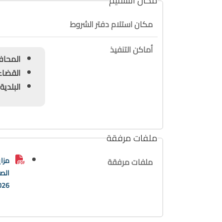
مكان التسليم
مكان استلام دفتر الشروط
أماكن التنفيذ
المحافظة : ج
القضاء : بعب
البلدية : فالوغ
ملفات مرفقة
مزاي
ملفات مرفقة
الصن
25/2026