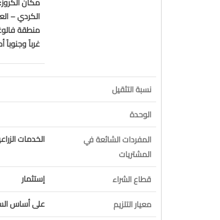
مكان الكروز:
الكردي – ال
منطقة فالوغا
غرباً وجنوباً 
نسبة التثقيل
الوحدة
الخدمات الزراعي
المفردات الشائعة في
المشتريات
إستثمار
قطاع الشراء
على أساس السع
معيار التلزيم