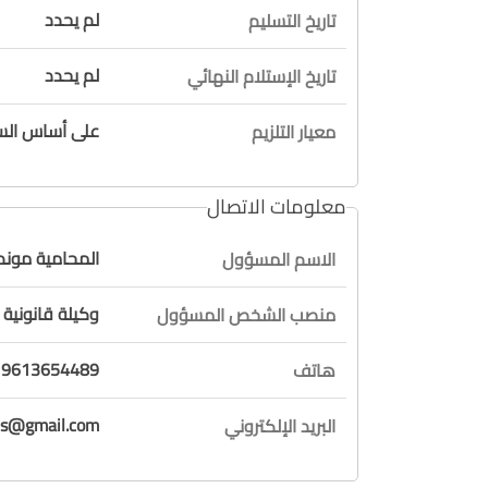
لم يحدد
تاريخ التسليم
لم يحدد
تاريخ الإستلام النهائي
على أساس السع
معيار التلزيم
معلومات الاتصال
المحامية مون
الاسم المسؤول
وكيلة قانونية
منصب الشخص المسؤول
9613654489
هاتف
es@gmail.com
البريد الإلكتروني