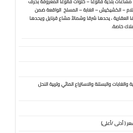
 مشاعات بلدية فالوغا – خلوات فالوغا المعروفة بحرف
علام – الكشيكيش – الغابة – المسلخ الواقعة ضمن
 العقارية ، يحدها شرقا وشمالاً مشاع قرنايل ويحدها
أملاك خاصة.
ة والغابات والبستنة والاستزراع المائي وتربية النحل
ر ( أدنى /أعلى)