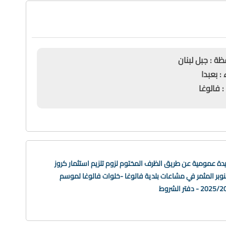
بل لبنان
دا
ا
دة عمومية عن طريق الظرف المختوم لزوم تلزيم استثمار كروز
وبر المثمر في مشاعات بلدية فالوغا -خلوات فالوغا لموسم
20 - دفتر الشروط