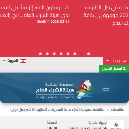
⚠️... ويكون النشر إلزامياً على المنصة الإلكترونيّة المركزيّة
لدى هيئة الشراء العام... الخ. (المادة 109 : الشفافية)
2026-02-24 13:48:11
هام جداً
العربية
تسجيل الدخول
مناقصات
مناقصة عمومية لشراء مادة المحروقات (المازوت الأخضر ديزل اويل)
الجهة الشارية
المرحلة
بلدية ضهر الصوان المتن
الاعلان