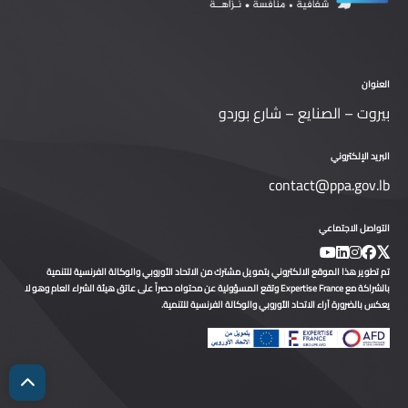
العنوان
بيروت – الصنايع – شارع بوردو
البريد الإلكتروني
contact@ppa.gov.lb
التواصل الاجتماعي
تم تطوير هذا الموقع الالكتروني بتمويل مشترك من الاتحاد الأوروبي والوكالة الفرنسية للتنمية
بالشراكة مع Expertise France وتقع المسؤولية عن محتواه حصراً على عاتق هيئة الشراء العام وهو لا
يعكس بالضرورة آراء الاتحاد الأوروبي والوكالة الفرنسية للتنمية.