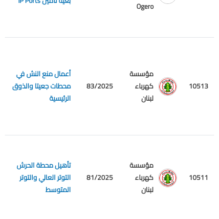
بغية تامين IP Ports
ا
Ogero
مؤسسة
أعمال منع النش في
م
10513
كهرباء
83/2025
محطات جعيتا والذوق
ع
لبنان
الرئيسية
مؤسسة
تأهيل محطة الحرش
م
10511
كهرباء
81/2025
التوتر العالي والتوتر
ع
لبنان
المتوسط