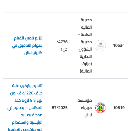
مديرية
المالية
العامة -
تلزيم تامين القيام
مديرية
4736/
م
10634
بمهام التدقيق في
الشؤون
ص1
ع
كازينو لبنان
الادارية
(وزارة
المالية)
تقديم وتركيب علبة
طرف 220 ك.ف. من
مؤسسة
نوع GIS لزوم خط
م
10619
كهرباء
87/2025
المكلس – بصاليم في
ع
لبنان
محطة بصاليم
الرئيسية واستقدام
خبير متخصص لتركيبها