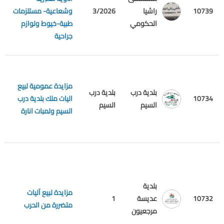
م
10739
راشيا
3/2026
وشعاعية- مستلزمات
ع
الحكومي
طبية-خيوط ولوازم
جراحية
مزايدة عمومية لبيع
بلدية درب
بلدية درب
10734
اليات ملك بلدية درب
م
السيم
السيم
السيم ولمبات انارة
بلدية
مزايدة لبيع آليات
10732
عديسة
1
م
متضررة من الحرب
مرجعيون