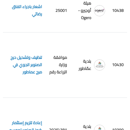
هيئة
اشعار باجراء اتفاق
ا
10438
أوجيرو -
25001
رضائي
ا
Ogero
موافقة
تنظيف وتشحيل حرج
بلدية
10430
وزارة
الصنوبر الجوي في
م
عمّاطور
الزراعة رقم
مرج عماطور
إعادة تلزيم إستثمار
بلدية