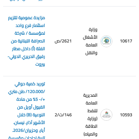
مزايدة عمومية لتلزيم
استثمار فرع واحد
وزارة
لمؤسسة / شركة
الأشغال
10617
2621/ص
الصرافة اللبنانية من
م
العامة
الفئة (أ) داخل مطار
والنقل
رفيق الحريري الدولي-
بيروت
توريد كمية حوالي
/120.000/ طن متري
المديرية
+/- 5% من مادة
العامة
الفيول أويل من
للنفط
م
10593
146/ت/2
النوعية (B) خلال
(وزارة
ع
الأشهر آذار، نيسان،
الطاقة
أيار، وحزيران/2026.
والمياه)
تلبية لحاجات مؤسسة