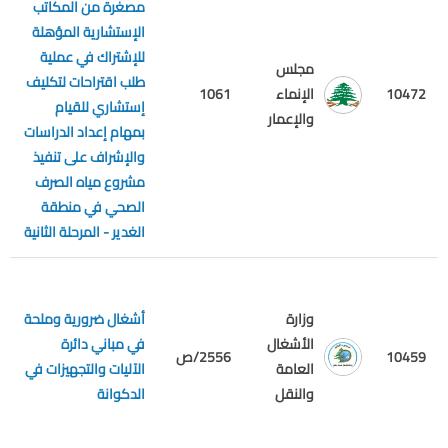
مصغرة من المكاتب
الإستشارية المؤهلة
للإشتراك في عملية
مجلس
طلب اقتراحات لتكليف
م
10472
الإنماء
1061
إستشاري للقيام
ع
والإعمار
بمهام إعداد الدراسات
والإشراف على تنفيذ
مشروع مياه الصرف
الصحي في منطقة
الغدير - المرحلة الثانية
وزارة
أشغال ضرورية وملحة
الأشغال
في مباني دائرة
م
10459
2556/ص
العامة
الآليات والتجهيزات في
ع
والنقل
الدكوانة