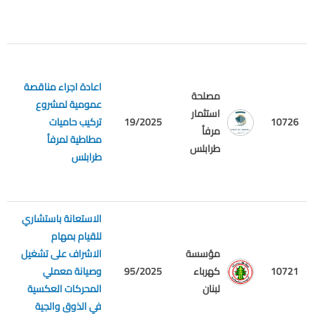
اعادة اجراء مناقصة
مصلحة
عمومية لمشروع
استثمار
م
10726
19/2025
تركيب حاميات
مرفأ
ع
مطاطية لمرفأ
طرابلس
طرابلس
الاستعانة باستشاري
للقيام بمهام
مؤسسة
الاشراف على تشغيل
م
10721
كهرباء
95/2025
وصيانة معملي
ع
لبنان
المحركات العكسية
في الذوق والجية