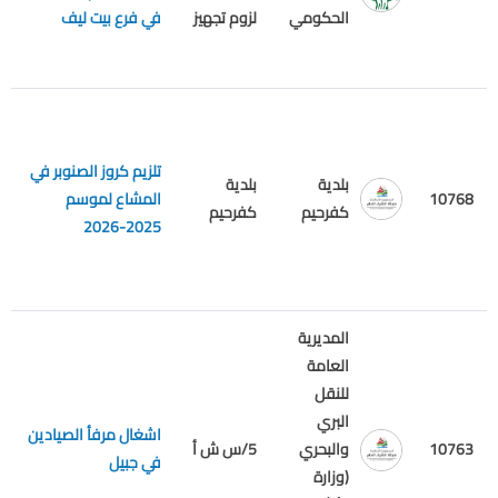
ع
الحكومي
لزوم تجهيز
في فرع بيت ليف
تلزيم كروز الصنوبر في
بلدية
بلدية
10768
المشاع لموسم
م
كفرحيم
كفرحيم
2025-2026
المديرية
العامة
للنقل
البري
اشغال مرفأ الصيادين
م
10763
والبحري
5/س ش أ
في جبيل
ع
(وزارة