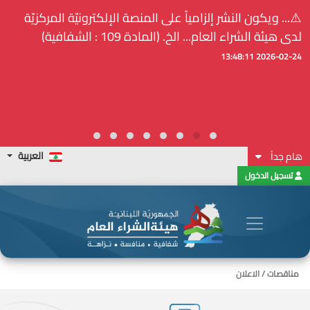
⚠️... ويكون النشر إلزامياً على المنصة الإلكترونيّة المركزيّة
لدى هيئة الشراء العام... الخ. (المادة 109 : الشفافية)
2026-02-24 13:48:11
العربية
هام جداً
تسجيل الدخول
مناقصات / الاعلان