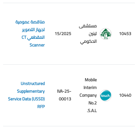
مناقصة عمومية
مستشفى
لجهاز التصوير
م
10453
تبنين
15/2025
المقطعي CT
ع
الحكومي
Scanner
Mobile
Unstructured
Interim
IVA-25-
Supplementary
م
Company
10440
00013
Service Data (USSD)
ع
No.2
RFP
S.A.L.