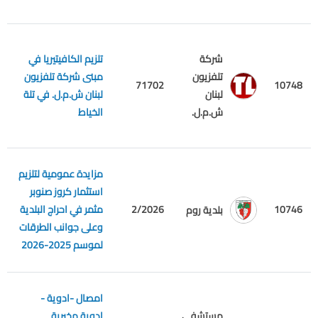
شركة
تلزيم الكافيتيريا في
تلفزيون
مبنى شركة تلفزيون
10748
71702
م
لبنان
لبنان ش.م.ل. في تلة
ش.م.ل.
الخياط
مزايدة عمومية لتلزيم
استثمار كروز صنوبر
10746
2/2026
مثمر في احراج البلدية
م
بلدية روم
وعلى جوانب الطرقات
لموسم 2025-2026
امصال -ادوية -
مستشفى
ادوية مخبرية