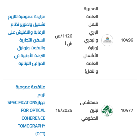
المديرية
العامة
مزايدة عمومية لتلزيم
للنقل
تشغيل وتطوير نظام
البري
الرقابة والتفتيش على
1126/س
10496
والبحري
السفن التجارية
م
ش أ
(وزارة
واليخوت وزوارق
الأشغال
النزهة الأجنبية في
العامة
المرافئ اللبنانية
والنقل)
مناقصة عمومية
لزوم
مستشفى
جهازSPECIFICATIONS
م
10477
تبنين
16/2025
FOR OPTICAL
ع
الحكومي
COHERENCE
TOMOGRAPHY
(OCT)