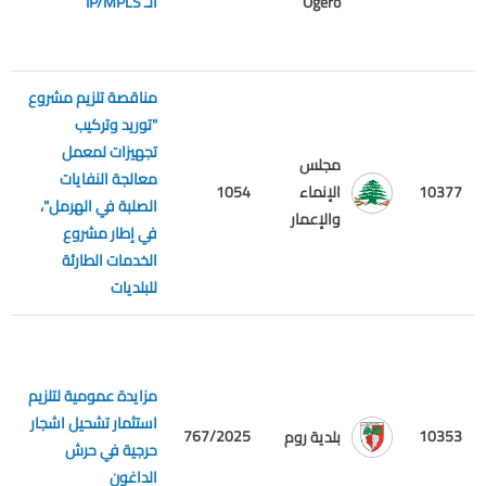
Ogero
الـ IP/MPLS
مناقصة تلزيم مشروع
"توريد وتركيب
تجهيزات لمعمل
مجلس
معالجة النفايات
م
10377
الإنماء
1054
الصلبة في الهرمل"،
ع
والإعمار
في إطار مشروع
الخدمات الطارئة
للبلديات
مزايدة عمومية لتلزيم
استثمار تشحيل اشجار
10353
767/2025
م
بلدية روم
حرجية في حرش
الداغون