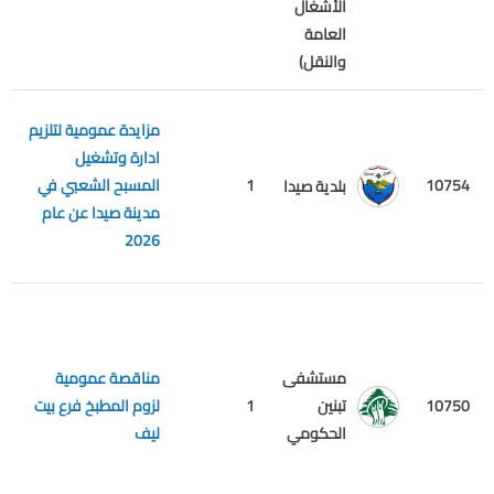
الأشغال
العامة
والنقل)
مزايدة عمومية لتلزيم
ادارة وتشغيل
10754
1
المسبح الشعبي في
م
بلدية صيدا
مدينة صيدا عن عام
2026
مستشفى
مناقصة عمومية
م
10750
تبنين
1
لزوم المطبخ فرع بيت
ع
الحكومي
ليف