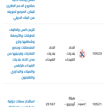
مشروع الدعم الطارئ
للبنان، المزمع تمويله
من البنك الدولي.
تلزيم كنس وتنظيف
الطرقات والأرصفة
وشطفها ونزع
اتحاد
اتحاد
الملصقات وجمع
م
10523
بلديات
بلديات
النفايات وترحيلها من
ع
الفيحاء
الفيحاء
مدن اتحاد بلديات
الفيحاء طرابلس
والميناء والبداوي
والقلمون
هيئة
استئجار سعات دولية
ا
10521
أوجيرو -
25167