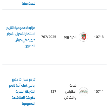
لمدة سنة
مزايدة عمومية لتلزيم
استثمار تشحيل اشجار
10713
767/2025
م
بلدية روم
حرجية في حرش
الداغون
تلزيم سيارات دفع
بلدية
رباعي (بيك آب) لزوم
م
10711
انطلياس
127
الشرطة البلدية
ع
والنقاش
بطريقة المناقصة
العمومية