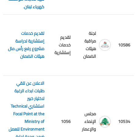
كهرباء لبنان.
لجنة
تقديم خدمات
تقديم
مراقبة
إستشارية لدراسة
م
10586
خدمات
هيئات
مشروع رفع رأس مال
ع
إستشارية
الضمان
هيئات الضمان
الاعلان عن تلقي
طلبات ابداء الرغبة
لاختيار خبير
استشاري Technical
مجلس
Focal Point at the
م
10534
الإنماء
1056
Ministry of
ع
والإعمار
Environment للعمل
ضمن وحدة ادارة