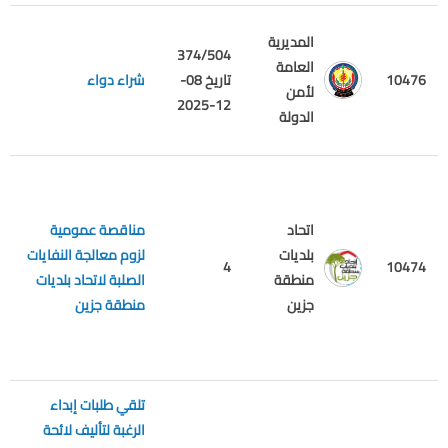
المديرية
374/504
العامة
ا
10476
تاريخ 08-
شراء دواء
لأمن
ا
12-2025
الدولة
اتحاد
مناقصة عمومية
بلديات
لزوم معالجة النفايات
م
4
10474
منطقة
الصلبة لاتحاد بلديات
ع
جزين
منطقة جزين
تلقي طلبات إبداء
الرغبة لتأليف لائحة