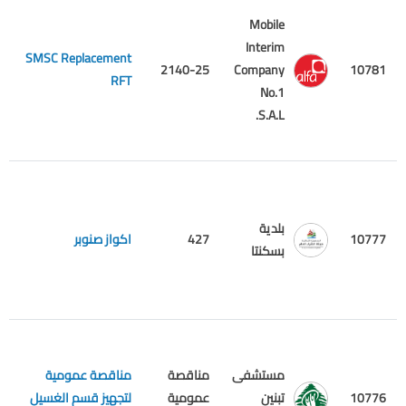
Mobile
Interim
SMSC Replacement
م
2140-25
Company
10781
RFT
ع
No.1
S.A.L.
بلدية
10777
427
اكواز صنوبر
م
بسكنتا
مستشفى
مناقصة
مناقصة عمومية
م
10776
تبنين
عمومية
لتجهيز قسم الغسيل