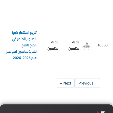
تلزيم استثمار كروز
الصنوبر المثمر في
بلدية
بلدية
10350
الحرج التابع
م
بكاسين
بكاسين
لبلديةبكاسين لموسم
عام 2025-2026
Next »
« Previous