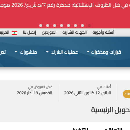
ة المركزيّة لدى هيئة الشراء العام... الخ. (المادة 109 : الشفافية)
أسئلة وأجوبة
الجهات الشارية
الموردين
إتصل بنا
العربي
قرارات ومذكرات
عمليات الشراء
منشورات
تدر
أُعلنت في
فض العروض في
الاثنين 12 كانون الثاني 2026
الخميس 19 آذار 2026
لغاء
ويل الرئيسية