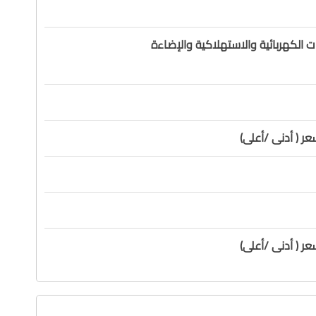
ت الكهربائية والاستهلاكية والإضاءة
ر ( أدنى /أعلى)
ر ( أدنى /أعلى)