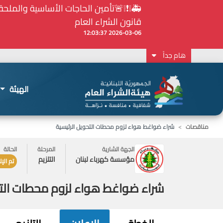
⚠️... ويكون النشر إلزامياً على المنصة الإلكترونيّ
2026-02-24 13:48:11
هام جداً
الهيئة
مناقصات
شراء ضواغط هواء لزوم محطات التحويل الرئيسية
الجهة الشارية
المرحلة
الحالة
مؤسسة كهرباء لبنان
التلزيم
تم الإ
شراء ضواغط هواء لزوم محطات التح