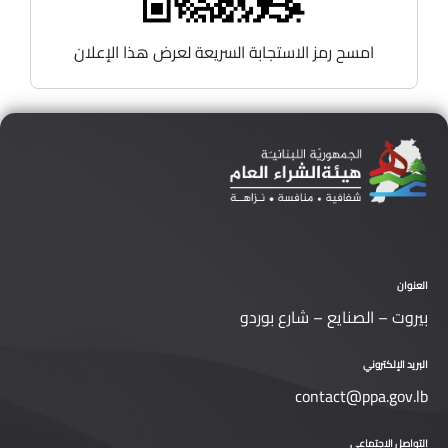
امسح رمز الاستجابة السريعة لعرض هذا الإعلان
العنوان
بيروت – الصنايع – شارع بوردو
البريد الإلكتروني
contact@ppa.gov.lb
التواصل الاجتماعي