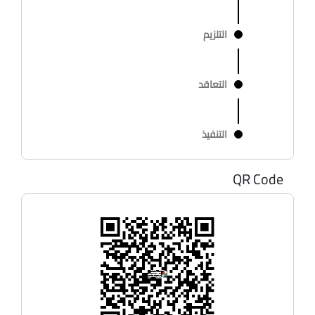
التلزيم
التعاقد
التنفيذ
QR Code