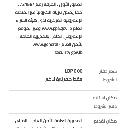
الطابق الأول ، الغرفة رقم /2158/ ،
كما يمكن تنزيله الكترونياً عبر المنصة
الإلكترونية المركزية لدى هيئة الشراء
العام www.ppa.gov.lb وعبر الموقع
الإلكتروني الخاص بالمديرية العامة
للأمن العام www.general-
security.gov.lb
0.00 LBP
سعر دفتر
فقط صفر ليرة لا غير
الشروط
مكان استلام
دفتر الشروط
المديرية العامة للأمن العام – المبنى
مكان تقديم