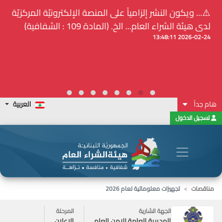
⚠️... ويكون النشر إلزامياً على المنصة الإلكترونيّة المركزيّة
لدى هيئة الشراء العام... الخ. (المادة 109 : الشفافية)
2026-02-24 13:48:11
هام جداً
العربية
تسجيل الدخول
مناقصات
تجهيزات معلوماتية لعام 2026
الجهة الشارية
المرحلة
المديرية العامة للامن العام
الاعلان