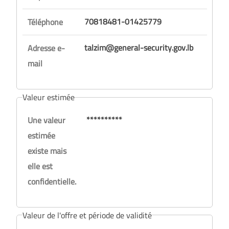
70818481-01425779
Téléphone
talzim@general-security.gov.lb
Adresse e-
mail
Valeur estimée
**********
Une valeur
estimée
existe mais
elle est
confidentielle.
Valeur de l'offre et période de validité