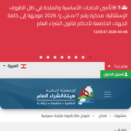
🚑❕❗❕🚨تأمين الحاجات الأساسية والملحة في ظل الظروف
الإستثنائية: مذكرة رقم 7/ه.ش.ع/ 2026 موجهة إلى كافة
الجهات الخاضعة لأحكام قانون الشراء العام
2026-03-06 12:03:37
العربية
هام جداً
تسجيل الدخول
منشورات
نماذج
نموذج دفتر شروط مزايدة عمومية
صدر في: