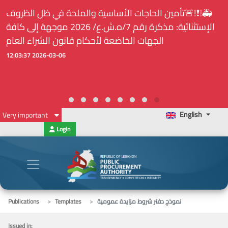
🚑❕❗❕🚨تأمين الحاجات الأساسية والملحة في ظل الظروف
الإستثنائية: مذكرة رقم 7/ه.ش.ع/ 2026 موجهة إلى كافة
الجهات الخاضعة لأحكام قانون الشراء العام
2026-03-06 12:03:37
English
Very important
Login
نموذج دفتر شروط مزايدة عمومية
Templates
Publications
Issued in: