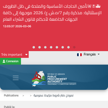
🚑❕❗❕🚨تأمين الحاجات الأساسية والملحة في ظل الظروف
الإستثنائية: مذكرة رقم 7/ه.ش.ع/ 2026 موجهة إلى كافة
الجهات الخاضعة لأحكام قانون الشراء العام
2026-03-06 12:03:37
Français
Très important
Connexion
نموذج دفتر شروط مزايدة عمومية
Publications
Publié le: