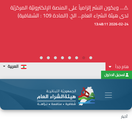
⚠️... ويكون النشر إلزامياً على المنصة الإلكترونيّة المركزيّة
لدى هيئة الشراء العام... الخ. (المادة 109 : الشفافية)
2026-02-24 13:48:11
العربية
هام جداً
تسجيل الدخول
أخبار