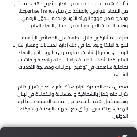
نُظّمت هذه الدورة التدريبية في إطار مشروع RAP ، المموّل
من الاتحاد الأوروبي والمنفّذ من قبل Expertise France،
وتندرج ضمن جهود الهيئة الأوسع لدعم التحوّل الرقمي
وتعزيز القدرات المؤسساتية في مجال الشراء العام.
تعرّف المشاركون خلال الجلسة على الخصائص الرئيسية
للبوابة الإلكترونية، بما في ذلك إدارة الحسابات ومسار الشراء
الرقمي، وتلقّوا إرشادات عملية حول تطبيق قانون الشراء
العام. كما شملت الجلسة دراسات حالة واقعية ونقاشات
تفاعلية ساهمت في توضيح الإجراءات ومعالجة التحديات
الشائعة.
تعكس هذه المبادرة التزام هيئة الشراء العام بتعزيز نظام
شراء عام يتميّز بالشفافية والمساءلة والكفاءة في لبنان.
وستُستكمل هذه الأنشطة في المرحلة المقبلة دعماً لهذا
الهدف، وبالتنسيق الوثيق مع الجهات الوطنية والشركاء
الدوليين.