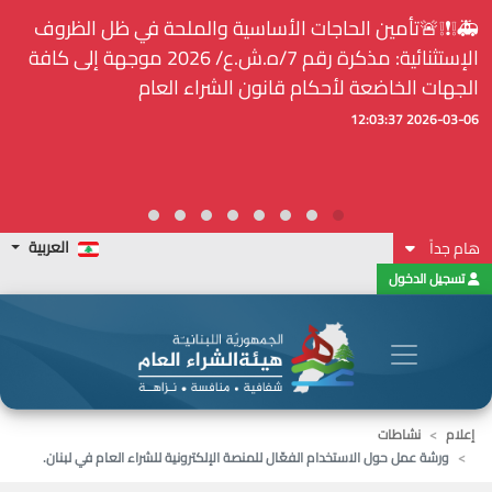
🚑❕❗❕🚨تأمين الحاجات الأساسية والملحة في ظل الظروف
الإستثنائية: مذكرة رقم 7/ه.ش.ع/ 2026 موجهة إلى كافة
الجهات الخاضعة لأحكام قانون الشراء العام
2026-03-06 12:03:37
العربية
هام جداً
تسجيل الدخول
إعلام
نشاطات
ورشة عمل حول الاستخدام الفعّال للمنصة الإلكترونية للشراء العام في لبنان.