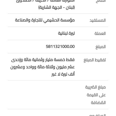
المانح
(لبنان - الجهة الشارية)
مؤسسة الحشيمي للتجارة والصناعة
المستفيد
ليرة لبنانية
العملة
5811321000.00
المبلغ
فقط خمسة مليار وثمانية مائة وإحدى
تفقيط المبلغ
عشر مليون وثلاثة مائة وواحد وعشرون
ألف ليرة لا غير
مبلغ الضَريبة
على القيمة
المُضافة
المبلغ مع