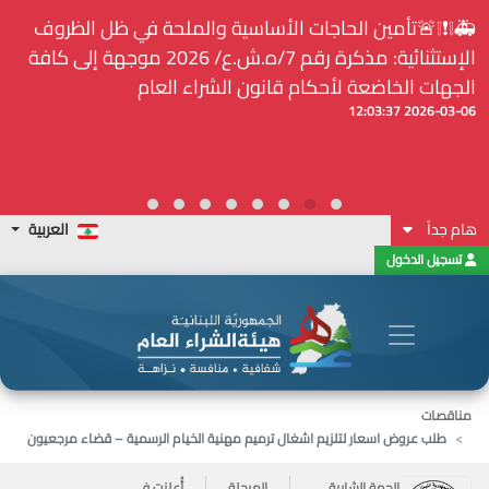
⚠️... ويكون النشر إلزامياً على المنصة الإلكترونيّة المركزيّة
لدى هيئة الشراء العام... الخ. (المادة 109 : الشفافية)
2026-02-24 13:48:11
هام جداً
العربية
تسجيل الدخول
مناقصات
طلب عروض اسعار لتلزيم اشغال ترميم مهنية الخيام الرسمية – قضاء مرجعيون
الجهة الشارية
المرحلة
أُعلنت في