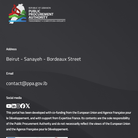
Address
Beirut - Sanayeh - Bordeaux Street
Email
contact@ppa.gov.lb
Social media
This portal has been developed with co-funding from the European Union and Agence Française pour
le Développement, and with support from Expertise France. Its contents are the sole responsibility
of the Public Procurement Authority and do not necessarily reflect the views of the European Union
and the Agence Française pour le Développement.