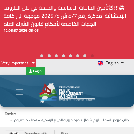
⚠️... ويكون النشر إلزامياً على المنصة الإلكترونيّة المركزيّة
لدى هيئة الشراء العام... الخ. (المادة 109 : الشفافية)
2026-02-24 13:48:11
Very important
English
Login
Tenders
طلب عروض اسعار لتلزيم اشغال ترميم مهنية الخيام الرسمية – قضاء مرجعيون
Procuring entity
Stage