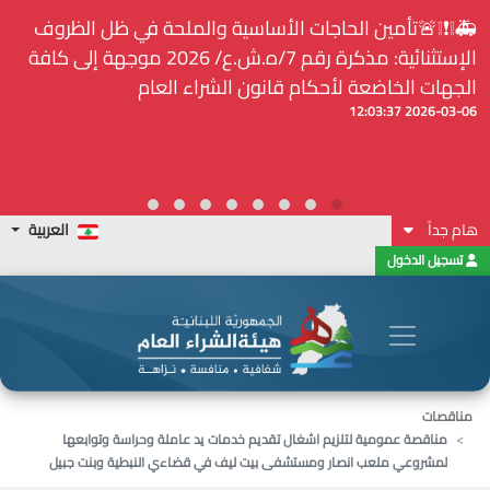
🚑❕❗❕🚨تأمين الحاجات الأساسية والملحة في ظل الظروف
الإستثنائية: مذكرة رقم 7/ه.ش.ع/ 2026 موجهة إلى كافة
الجهات الخاضعة لأحكام قانون الشراء العام
2026-03-06 12:03:37
هام جداً
العربية
تسجيل الدخول
مناقصات
مناقصة عمومية لتلزيم اشغال تقديم خدمات يد عاملة وحراسة وتوابعها
لمشروعي ملعب انصار ومستشفى بيت ليف في قضاءي النبطية وبنت جبيل