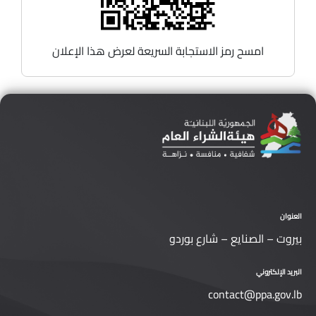
امسح رمز الاستجابة السريعة لعرض هذا الإعلان
العنوان
بيروت – الصنايع – شارع بوردو
البريد الإلكتروني
contact@ppa.gov.lb