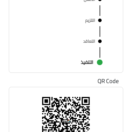
التلزيم
التعاقد
التنفيذ
QR Code