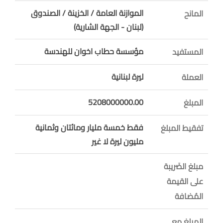
الموازنة العامة / الخزينة / الصندوق
المانح
(لبنان - الجهة الشارية)
مؤسسة حطاب اخوان للهندسة
المستفيد
ليرة لبنانية
العملة
5208000000.00
المبلغ
فقط خمسة مليار ومائتان وثمانية
تفقيط المبلغ
مليون ليرة لا غير
مبلغ الضَريبة
على القيمة
المُضافة
المبلغ مع