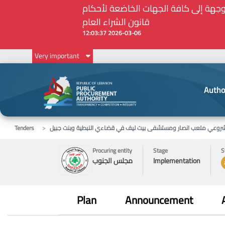
أمين الحاجات الأساسية والملحة في ظل الظروف الإستثنائية: مذكرة رقم 7/ه.ش.ع/ 2026 موجهة إلى كافة الجهات الخاضعة لأحكام
قانون الشراء العام
2026-03-06 12:03:37
Very important
Autho
مشروعي ملعب انصار ومستشفى بيت ليف في قضاءي النبطية وبنت جبيل
Tenders
Procuring entity
Stage
S
Implementation
مجلس الجنوب
Plan
Announcement