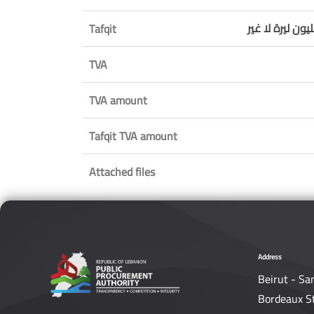
ون ليرة لا غير
Tafqit
TVA
TVA amount
Tafqit TVA amount
Attached files
Address
Beirut - Sa
Bordeaux S