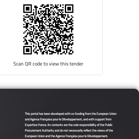
Scan QR code to view this tender
This portal has been developed with co-funding from the European Union
and Agence Française pour le Développement, and with support from
Expertise France. Its contents are the sole responsibility of the Public
Procurement Authority and do not necessarily reflect the views of the
European Union and the Agence Française pour le Développement.