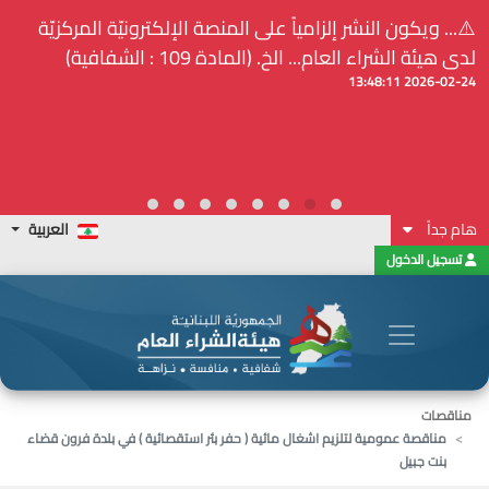
⚠️... ويكون النشر إلزامياً على المنصة الإلكترونيّة المركزيّة
لدى هيئة الشراء العام... الخ. (المادة 109 : الشفافية)
2026-02-24 13:48:11
هام جداً
العربية
تسجيل الدخول
مناقصات
مناقصة عمومية لتلزيم اشغال مائية ( حفر بئر استقصائية ) في بلدة فرون قضاء
بنت جبيل