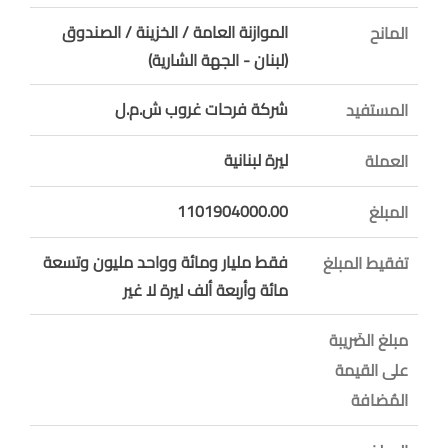
الموازنة العامة / الخزينة / الصندوق
المانح
(لبنان - الجهة الشارية)
شركة فرحات غروب ش.م.ل
المستفيد
ليرة لبنانية
العملة
1101904000.00
المبلغ
فقط مليار ومائة وواحد مليون وتسعة
تفقيط المبلغ
مائة وأربعة ألف ليرة لا غير
مبلغ الضَريبة
على القيمة
المُضافة