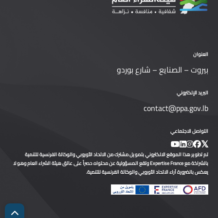
العنوان
بيروت – الصنايع – شارع بوردو
البريد الإلكتروني
contact@ppa.gov.lb
التواصل الاجتماعي
تم تطوير هذا الموقع الالكتروني بتمويل مشترك من الاتحاد الأوروبي والوكالة الفرنسية للتنمية
بالشراكة مع Expertise France وتقع المسؤولية عن محتواه حصراً على عاتق هيئة الشراء العام وهو لا
يعكس بالضرورة آراء الاتحاد الأوروبي والوكالة الفرنسية للتنمية.