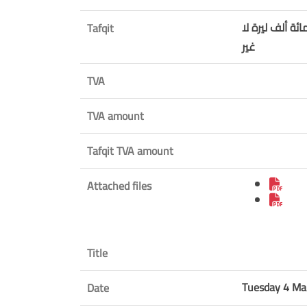
ئة ألف ليرة لا
Tafqit
غير
TVA
TVA amount
Tafqit TVA amount
Attached files
Title
Tuesday 4 Ma
Date