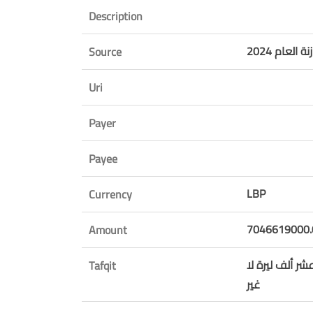
Description
Source
Uri
Payer
Payee
LBP
Currency
7046619000.
Amount
ر ألف ليرة لا
Tafqit
غير