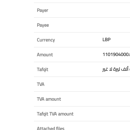
Payer
Payee
LBP
Currency
1101904000.
Amount
ف ليرة لا غير
Tafqit
TVA
TVA amount
Tafqit TVA amount
Attached files