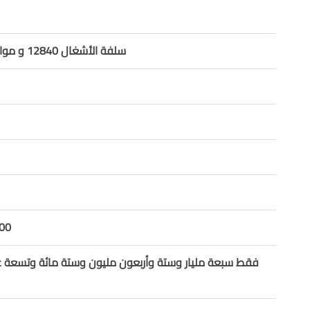
سلفة الأشغال 12840 و موازنة العام 2024
00
فقط سبعة مليار وستة وأربعون مليون وستة مائة وتسعة عش