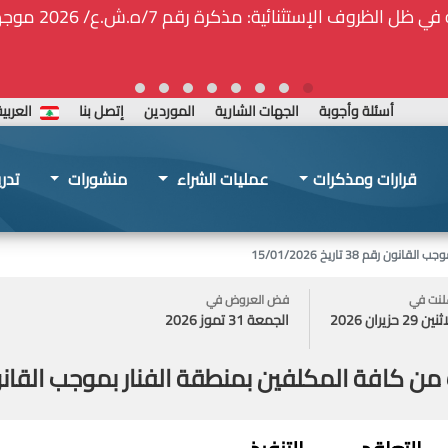
ة المركزيّة لدى هيئة الشراء العام... الخ. (المادة 109 : الشفافية)
أسئلة وأجوبة
الجهات الشارية
الموردين
إتصل بنا
العربي
قرارات ومذكرات
عمليات الشراء
منشورات
تدر
 38 تاريخ 15/01/2026
علنت في
فض العروض في
ين 29 حزيران 2026
الجمعة 31 تموز 2026
 المكلفين بمنطقة الفنار بموجب القانون رقم 38 تاريخ 26