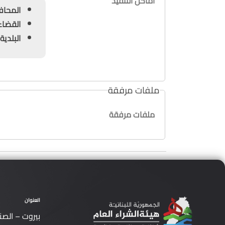
أماكن التنفيذ
المحافظة : ج
القضاء : الم
البلدية : الفنا
ملفات مرفقة
ملفات مرفقة
العنوان
بيروت – الصن