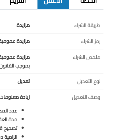
الخطة
الاعلان
التلزيم
مزايدة
طريقة الشراء
مزايدة عمومية 
رمز الشراء
مزايدة عمومية 
ملخص الشراء
بموجب القانون رقم 38 تاريخ 6
تعديل
نوع التعديل
زيادة معلومات 
وصف التعديل
عدد المك
مدة العق
تصحيح ق
الزامية 