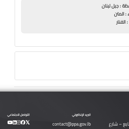
بل لبنان
تن
ر
البريد الإلكتروني
التواصل الاجتماعي
ايع – شارع
contact@ppa.gov.lb