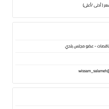
ر ( أدنى /أعلى)
مناقصات - عضو مجلس بلدي
wissam_salameh@