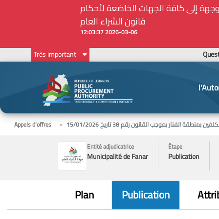
202
Ques
Très important
l'Auto
ة الفنار بموجب القانون رقم 38 تاريخ 15/01/2026
Appels d’offres
Entité adjudicatrice
Étape
Municipalité de Fanar
Publication
Plan
Publication
Attri