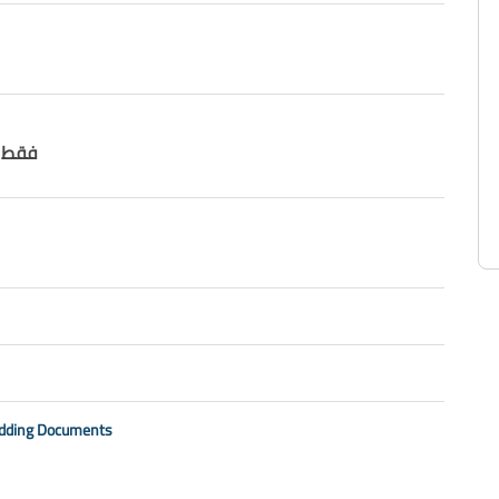
فقط صف
idding Documents