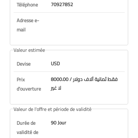
70927852
Téléphone
Adresse e-
mail
Valeur estimée
USD
Devise
8000.00 / فقط ثمانية آلاف دولار
Prix
لا غير
d'ouverture
Valeur de l'offre et période de validité
90 Jour
Durée de
validité de