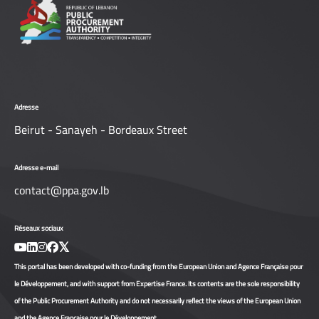
Adresse
Beirut - Sanayeh - Bordeaux Street
Adresse e-mail
contact@ppa.gov.lb
Réseaux sociaux
This portal has been developed with co-funding from the European Union and Agence Française pour
le Développement, and with support from Expertise France. Its contents are the sole responsibility
of the Public Procurement Authority and do not necessarily reflect the views of the European Union
and the Agence Française pour le Développement.