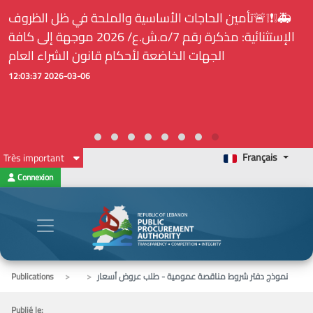
🚑❕❗❕🚨تأمين الحاجات الأساسية والملحة في ظل الظروف
الإستثنائية: مذكرة رقم 7/ه.ش.ع/ 2026 موجهة إلى كافة
الجهات الخاضعة لأحكام قانون الشراء العام
2026-03-06 12:03:37
Français
Très important
Connexion
نموذج دفتر شروط مناقصة عمومية - طلب عروض أسعار
Publications
Publié le: