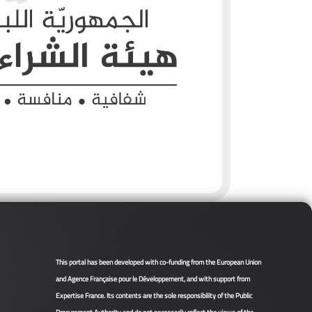
This portal has been developed with co-funding from the European Union
and Agence Française pour le Développement, and with support from
Expertise France. Its contents are the sole responsibility of the Public