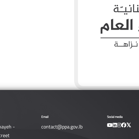
Email
Social media
nayeh -
contact@ppa.gov.lb
treet