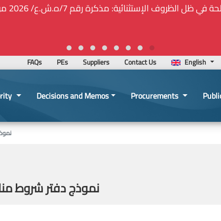
🚑❕❗❕🚨ت
FAQs
PEs
Suppliers
Contact Us
English
rity
Decisions and Memos
Procurements
Publi
نموذ
نموذج دفتر شروط من