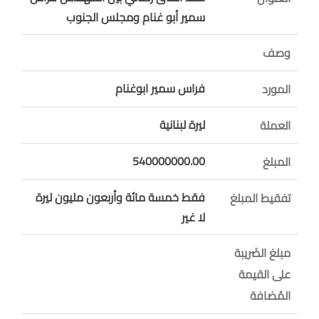
سمير أبو غنام ومجلس الجنوب
وصف
فراس سمير ابوغنام
المورد
ليرة لبنانية
العملة
540000000.00
المبلغ
فقط خمسة مائة وأربعون مليون ليرة
تفقيط المبلغ
لا غير
مبلغ الضَريبة
على القيمة
المُضافة