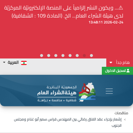
⚠️... ويكون النشر إلزامياً على المنصة الإلكترونيّة المركزيّة
لدى هيئة الشراء العام... الخ. (المادة 109 : الشفافية)
2026-02-24 13:48:11
هام جداً
العربية
تسجيل الدخول
مناقصات
إشعار بإجراء عقد اتفاق رضائي بين المهندس فراس سمير أبو غنام ومجلس
الجنوب