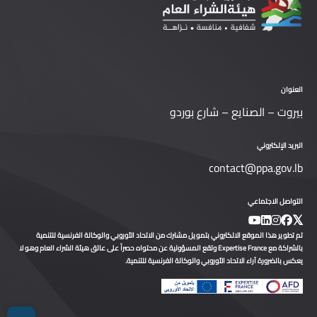
العنوان
بيروت – الصنايع – شارع بوردو
البريد الإلكتروني
contact@ppa.gov.lb
التواصل الاجتماعي
تم تطوير هذا الموقع الالكتروني بتمويل مشترك من الاتحاد الأوروبي والوكالة الفرنسية للتنمية
بالشراكة مع Expertise France وتقع المسؤولية عن محتواه حصراً على عاتق هيئة الشراء العام وهو لا
يعكس بالضرورة آراء الاتحاد الأوروبي والوكالة الفرنسية للتنمية.