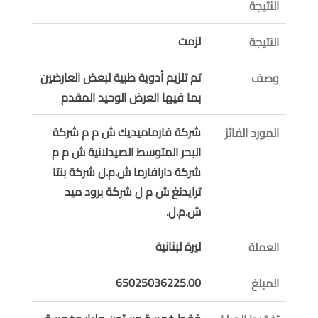
النتيجة
لزمت
النتيجة
تم تلزيم أدوية طبية لبعض العارضين
وصف
بما فيها العرض الوحيد المقدم
شركة فارماميديك ش م م شركة
المورد الفائز
البحر المتوسط الصيدلانية ش م م
شركة دارافارما ش.م.ل شركة بنتا
ترايدنغ ش م ل شركة برود ميد
ش.م.ل.
ليرة لبنانية
العملة
65025036225.00
المبلغ