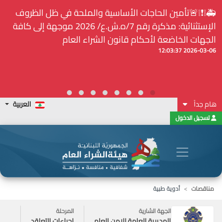
⚠️... ويكون النشر إلزامياً على المنصة الإلكترونيّة المركزيّة
لدى هيئة الشراء العام... الخ. (المادة 109 : الشفافية)
2026-02-24 13:48:11
هام جداً
العربية
تسجيل الدخول
مناقصات
أدوية طبية
الجهة الشارية
المرحلة
المديرية العامة للامن العام
إجراءات التعاقد