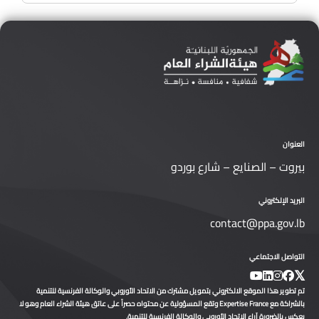
العنوان
بيروت – الصنايع – شارع بوردو
البريد الإلكتروني
contact@ppa.gov.lb
التواصل الاجتماعي
تم تطوير هذا الموقع الالكتروني بتمويل مشترك من الاتحاد الأوروبي والوكالة الفرنسية للتنمية
بالشراكة مع Expertise France وتقع المسؤولية عن محتواه حصراً على عاتق هيئة الشراء العام وهو لا
يعكس بالضرورة آراء الاتحاد الأوروبي والوكالة الفرنسية للتنمية.