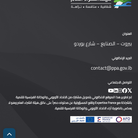
العنوان
بيروت – الصنايع – شارع بوردو
البريد الإلكتروني
contact@ppa.gov.lb
التواصل الاجتماعي
تم تطوير هذا الموقع الالكتروني بتمويل مشترك من الاتحاد الأوروبي والوكالة الفرنسية للتنمية
بالشراكة مع Expertise France وتقع المسؤولية عن محتواه حصراً على عاتق هيئة الشراء العام وهو لا
يعكس بالضرورة آراء الاتحاد الأوروبي والوكالة الفرنسية للتنمية.