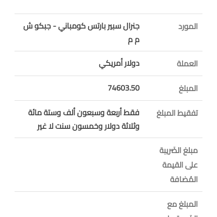
جنرال سبير بارتس كومباني - جبكو ش
المورد
م م
دولار أمريكي
العملة
74603.50
المبلغ
فقط أربعة وسبعون ألف وستة مائة
تفقيط المبلغ
وثلاثة دولار وخمسون سنت لا غير
مبلغ الضَريبة
على القيمة
المُضافة
المبلغ مع